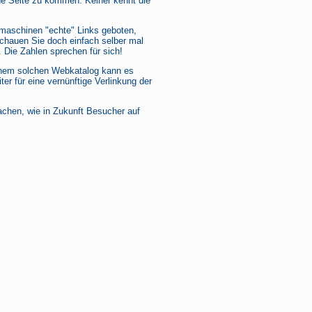
ene Seite zu kommen. Keiner kennt die
maschinen "echte" Links geboten,
hauen Sie doch einfach selber mal
 Die Zahlen sprechen für sich!
 einem solchen Webkatalog kann es
er für eine vernünftige Verlinkung der
achen, wie in Zukunft Besucher auf