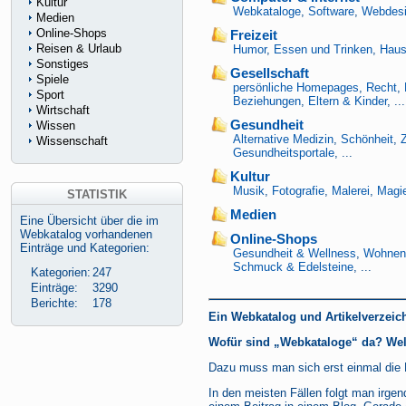
Kultur
Webkataloge
,
Software
,
Webdes
Medien
Online-Shops
Freizeit
Reisen & Urlaub
Humor
,
Essen und Trinken
,
Haus
Sonstiges
Gesellschaft
Spiele
persönliche Homepages
,
Recht
,
Sport
Beziehungen
,
Eltern & Kinder
, ...
Wirtschaft
Gesundheit
Wissen
Alternative Medizin
,
Schönheit
,
Wissenschaft
Gesundheitsportale
, ...
Kultur
Musik
,
Fotografie
,
Malerei
,
Magie
STATISTIK
Medien
Eine Übersicht über die im
Webkatalog vorhandenen
Online-Shops
Einträge und Kategorien:
Gesundheit & Wellness
,
Wohnen
Schmuck & Edelsteine
, ...
Kategorien:
247
Einträge:
3290
Berichte:
178
Ein Webkatalog und Artikelverzeic
Wofür sind „Webkataloge“ da? Wel
Dazu muss man sich erst einmal die 
In den meisten Fällen folgt man irgen