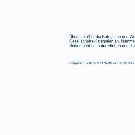
Übersicht über die Kategorien des We
Gesellschaft
s-Kategorien an, Nummer
Reisen
geht es in der Fünften und die
Hroyjweln IP: 216.73.217.175/216.73.217.175 216.73