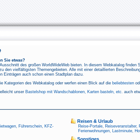
e
en Sie etwas?
 Ausschnitt des großen WorldWideWeb bieten. In diesem Webkatalog finden Sie
 den vielfältigsten Themengebieten. Alle mit einer detaillierten Beschreibung
gen Einträgen auch schon einen Stadtplan dazu.
ie Kategorien des Webkatalog oder werfen einen Blick auf die
beliebtesten
od
ielleicht unser
Bastelshop mit Wandschablonen, Karten basteln, etc
. auch etw
Reisen & Urlaub
ietwagen
,
Führerschein
,
KFZ-
Reise-Portale
,
Reiseveranstalter
,
Ferienwohnungen
,
Lastminute
,
Ho
Sonstiges