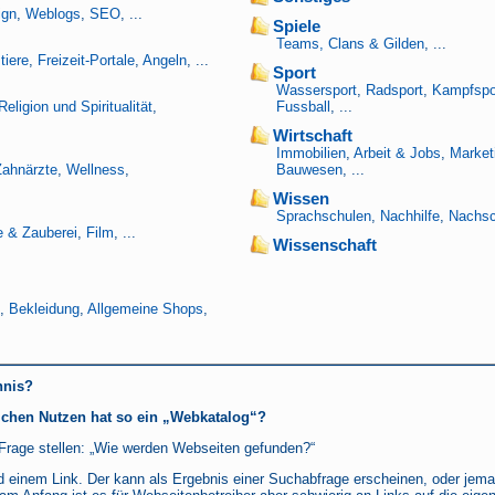
ign
,
Weblogs
,
SEO
, ...
Spiele
Teams, Clans & Gilden
, ...
tiere
,
Freizeit-Portale
,
Angeln
, ...
Sport
Wassersport
,
Radsport
,
Kampfspo
Religion und Spiritualität
,
Fussball
, ...
Wirtschaft
Immobilien
,
Arbeit & Jobs
,
Market
Zahnärzte
,
Wellness
,
Bauwesen
, ...
Wissen
Sprachschulen
,
Nachhilfe
,
Nachsc
 & Zauberei
,
Film
, ...
Wissenschaft
,
Bekleidung
,
Allgemeine Shops
,
hnis?
chen Nutzen hat so ein „Webkatalog“?
Frage stellen: „Wie werden Webseiten gefunden?“
d einem Link. Der kann als Ergebnis einer Suchabfrage erscheinen, oder jemand 