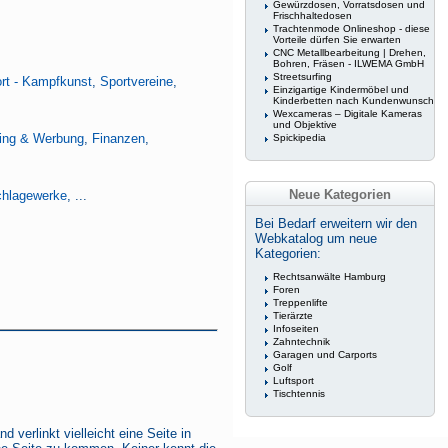
Gewürzdosen, Vorratsdosen und
Frischhaltedosen
Trachtenmode Onlineshop - diese
Vorteile dürfen Sie erwarten
CNC Metallbearbeitung | Drehen,
Bohren, Fräsen - ILWEMA GmbH
Streetsurfing
rt - Kampfkunst
,
Sportvereine
,
Einzigartige Kindermöbel und
Kinderbetten nach Kundenwunsch
Wexcameras – Digitale Kameras
und Objektive
ing & Werbung
,
Finanzen
,
Spickipedia
Neue Kategorien
hlagewerke
, ...
Bei Bedarf erweitern wir den
Webkatalog um neue
Kategorien:
Rechtsanwälte Hamburg
Foren
Treppenlifte
Tierärzte
Infoseiten
Zahntechnik
Garagen und Carports
Golf
Luftsport
Tischtennis
verlinkt vielleicht eine Seite in