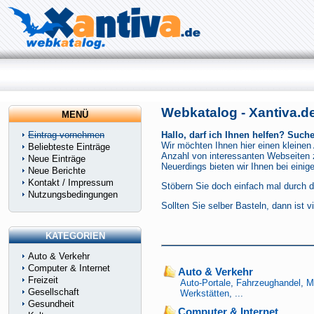
Webkatalog - Xantiva.d
MENÜ
Eintrag vornehmen
Hallo, darf ich Ihnen helfen? Such
Wir möchten Ihnen hier einen kleinen
Beliebteste Einträge
Anzahl von interessanten Webseiten zu
Neue Einträge
Neuerdings bieten wir Ihnen bei eini
Neue Berichte
Kontakt / Impressum
Stöbern Sie doch einfach mal durch d
Nutzungsbedingungen
Sollten Sie selber Basteln, dann ist v
KATEGORIEN
Auto & Verkehr
Computer & Internet
Auto & Verkehr
Freizeit
Auto-Portale
,
Fahrzeughandel
,
M
Gesellschaft
Werkstätten
, ...
Gesundheit
Computer & Internet