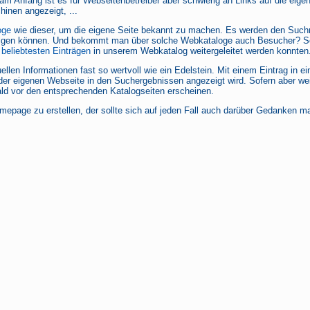
am Anfang ist es für Webseitenbetreiber aber schwierig an Links auf die eig
hinen angezeigt, ...
oge
wie dieser, um die eigene Seite bekannt zu machen. Es werden den Such
folgen können. Und bekommt man über solche Webkataloge auch Besucher? Sc
n
beliebtesten Einträgen
in unserem Webkatalog weitergeleitet werden konnten.
ellen Informationen fast so wertvoll wie ein Edelstein. Mit einem Eintrag in
der eigenen Webseite in den Suchergebnissen angezeigt wird. Sofern aber weit
bald vor den entsprechenden Katalogseiten erscheinen.
omepage zu erstellen, der sollte sich auf jeden Fall auch darüber Gedanken m