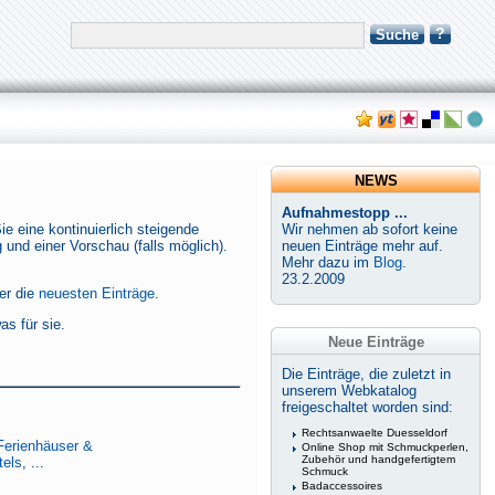
?
Suche
NEWS
Aufnahmestopp ...
 eine kontinuierlich steigende
Wir nehmen ab sofort keine
 und einer Vorschau (falls möglich).
neuen Einträge mehr auf.
Mehr dazu im
Blog
.
23.2.2009
er die
neuesten Einträge
.
as für sie.
Neue Einträge
Die Einträge, die zuletzt in
unserem Webkatalog
freigeschaltet worden sind:
Rechtsanwaelte Duesseldorf
Ferienhäuser &
Online Shop mit Schmuckperlen,
Zubehör und handgefertigtem
tels
, ...
Schmuck
Badaccessoires