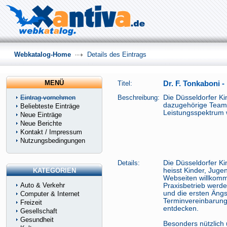
Webkatalog-Home
Details des Eintrags
MENÜ
Titel:
Dr. F. Tonkaboni -
Eintrag vornehmen
Beschreibung:
Die Düsseldorfer Kin
dazugehörige Team.
Beliebteste Einträge
Leistungsspektrum 
Neue Einträge
Neue Berichte
Kontakt / Impressum
Nutzungsbedingungen
Details:
Die Düsseldorfer Ki
KATEGORIEN
heisst Kinder, Jugen
Webseiten willkomm
Auto & Verkehr
Praxisbetrieb werden
und die ersten Äng
Computer & Internet
Terminvereinbarung
Freizeit
entdecken.
Gesellschaft
Gesundheit
Besonders nützlich u