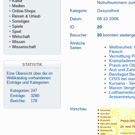
Kultur
Notrufnummern zum
Medien
Kategorie:
Gesundheit
Online-Shops
Reisen & Urlaub
Datum:
08.10.2006
Sonstiges
Spiele
ID:
20
Sport
Besucher:
30
konnten weitergel
Wirtschaft
Wissen
Ähnliche
Wissenschaft
Weltneuheit: 
Seiten:
Fleisch
Vermittlung P
Krampfaderen
STATISTIK
Praxis am Obe
Arzt und Zahn
Eine Übersicht über die im
Bandagist Be
Webkatalog vorhandenen
CISIS bei sta
Einträge und Kategorien:
Kursana - Se
Marion Vengh
Kategorien:
247
Lodhiamedics:
Einträge:
3290
Arztvertretu
Berichte:
178
Vorschau: