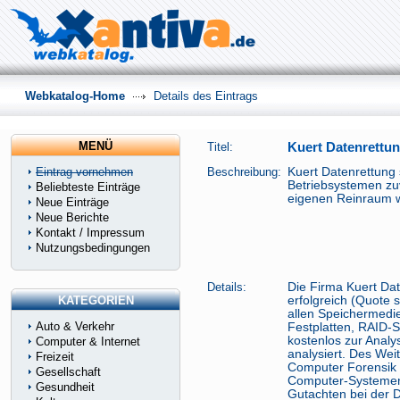
Webkatalog-Home
Details des Eintrags
MENÜ
Titel:
Kuert Datenrettu
Eintrag vornehmen
Beschreibung:
Kuert Datenrettung 
Betriebsystemen zu
Beliebteste Einträge
eigenen Reinraum w
Neue Einträge
Neue Berichte
Kontakt / Impressum
Nutzungsbedingungen
Details:
Die Firma Kuert Dat
KATEGORIEN
erfolgreich (Quote 
allen Speichermedi
Auto & Verkehr
Festplatten, RAID-
kostenlos zur Anal
Computer & Internet
analysiert. Des Wei
Freizeit
Computer Forensik 
Gesellschaft
Computer-Systemen 
Gesundheit
Gutachten bei der 