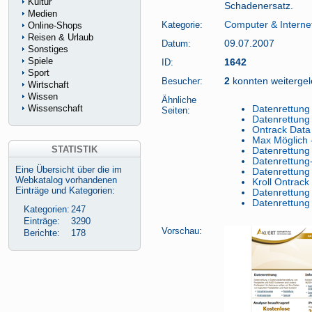
Kultur
Schadenersatz.
Medien
Kategorie:
Computer & Interne
Online-Shops
Reisen & Urlaub
Datum:
09.07.2007
Sonstiges
Spiele
ID:
1642
Sport
Besucher:
2
konnten weitergele
Wirtschaft
Wissen
Ähnliche
Wissenschaft
Datenrettung 
Seiten:
Datenrettung
Ontrack Data
Max Möglich -
STATISTIK
Datenrettung 
Datenrettung
Eine Übersicht über die im
Datenrettung
Webkatalog vorhandenen
Kroll Ontrac
Einträge und Kategorien:
Datenrettung 
Datenrettung
Kategorien:
247
Einträge:
3290
Vorschau:
Berichte:
178