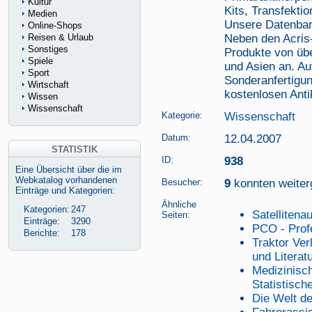
Kultur
Kits, Transfekti
Medien
Unsere Datenban
Online-Shops
Reisen & Urlaub
Neben den Acris
Sonstiges
Produkte von üb
Spiele
und Asien an. A
Sport
Sonderanfertigun
Wirtschaft
kostenlosen Anti
Wissen
Wissenschaft
Kategorie:
Wissenschaft
Datum:
12.04.2007
STATISTIK
ID:
938
Eine Übersicht über die im
Webkatalog vorhandenen
Besucher:
9
konnten weiterg
Einträge und Kategorien:
Ähnliche
Kategorien:
247
Satellitena
Seiten:
Einträge:
3290
PCO - Prof
Berichte:
178
Traktor Ver
und Literat
Medizinisch
Statistisch
Die Welt d