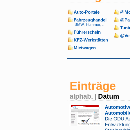
Auto-Portale
@Mot
Fahrzeughandel
@Pa
BMW
,
Hummer
, ...
Tuni
Führerschein
@Ver
KFZ-Werkstätten
Mietwagen
Einträge
alphab.
|
Datum
Automotive
Automobile
Die ODU Aut
Entwicklun