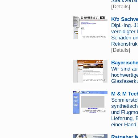
Steckverbin
[Details]
Kfz Sachve
Dipl.-Ing. J
vereidigter
Schäden un
Rekonstrukt
[Details]
Bayerische
Wir sind auf
hochwertig
Glasfaserku
M & M Tech
Schmierstof
synthetisch
und Flugmot
Lieferung, 
einer Hand.
Ratgeber M