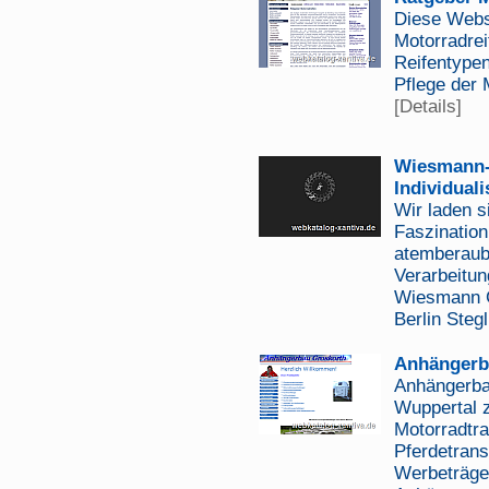
Diese Webs
Motorradrei
Reifentype
Pflege der 
[Details]
Wiesmann-B
Individuali
Wir laden si
Faszination
atemberaub
Verarbeitun
Wiesmann G
Berlin Stegl
Anhängerba
Anhängerbau
Wuppertal z
Motorradtr
Pferdetran
Werbeträger