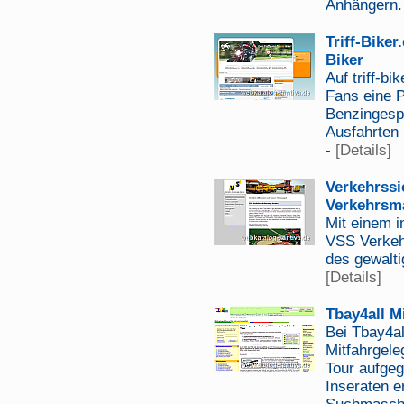
Anhängern.
Triff-Bike
Biker
Auf triff-b
Fans eine 
Benzingespr
Ausfahrten
-
[Details]
Verkehrssi
Verkehrsm
Mit einem 
VSS Verkeh
des gewalt
[Details]
Tbay4all M
Bei Tbay4al
Mitfahrgele
Tour aufge
Inseraten er