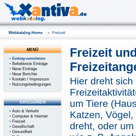
Webkatalog-Home
Freizeit
Freizeit un
MENÜ
Eintrag vornehmen
Freizeitang
Beliebteste Einträge
Neue Einträge
Neue Berichte
Hier dreht sich
Kontakt / Impressum
Nutzungsbedingungen
Freizeitaktivitä
um Tiere (Haus
KATEGORIEN
Auto & Verkehr
Katzen, Vögel, 
Computer & Internet
Freizeit
dreht, oder um 
Gesellschaft
Gesundheit