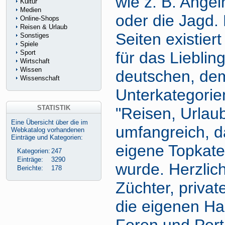
wie z. B. Ange
Kultur
Medien
oder die Jagd.
Online-Shops
Reisen & Urlaub
Seiten existier
Sonstiges
Spiele
Sport
für das Lieblin
Wirtschaft
Wissen
deutschen, de
Wissenschaft
Unterkategori
STATISTIK
"Reisen, Urlaub
Eine Übersicht über die im
umfangreich, d
Webkatalog vorhandenen
Einträge und Kategorien:
eigene Topkate
Kategorien:
247
Einträge:
3290
wurde. Herzlic
Berichte:
178
Züchter, priva
die eigenen Ha