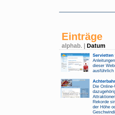
Einträge
alphab.
|
Datum
Servietten 
Anleitungen
dieser Webs
ausführlich
Achterbahn
Die Online-
dazugehörig
Attraktione
Rekorde sin
der Höhe od
Geschwindi