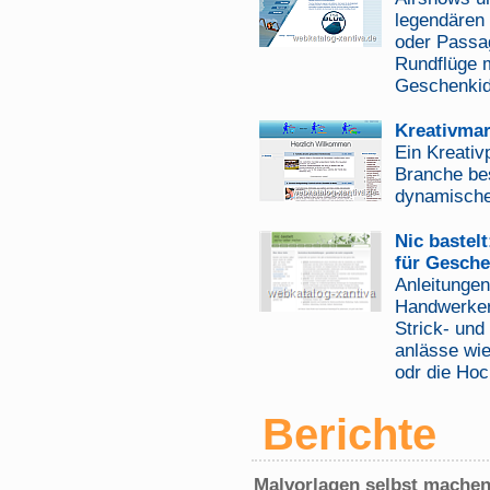
legendären 
oder Passag
Rundflüge m
Geschenkid
Kreativmar
Ein Kreativ
Branche bes
dynamische
Nic bastel
für Gesch
Anleitungen
Handwerker
Strick- und
anlässe wi
odr die Hoc
Berichte
Malvorlagen selbst mache