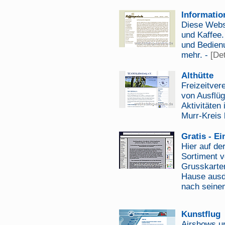
Informatio
Diese Webs
und Kaffee.
und Bedienu
mehr. -
[Det
Althütte
Freizeitver
von Ausflüg
Aktivitäten
Murr-Kreis 
Gratis - E
Hier auf de
Sortiment 
Grusskarte
Hause ausdr
nach seine
Kunstflug
Airshows un