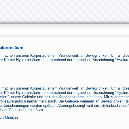
aluronsäure
 machen unseren Körper zu einem Wunderwerk an Beweglichkeit. Um all diese
ser Körper Hyaluronsäure - entsprechend der englischen Bezeichnung "Hyaluro
 machen unseren Körper zu einem Wunderwerk an Beweglichkeit. Um all diese
ser Körper Hyaluronsäure - entsprechend der englischen Bezeichnung "Hyaluro
miert“ unsere Gelenke und hält den Knochenknorpel elastisch. Mit zunehmend
ronsäure jedoch immer mehr nach. Die Gelenke verlieren an Beweglichkeit, d
eißerscheinungen werden spürbar. Alterungsbedingt wird die „Gelenkschmiere“ 
 der Gelenkverschleiß zu.
ive Medizin