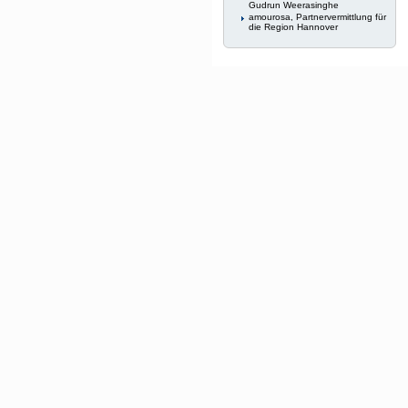
Gudrun Weerasinghe
amourosa, Partnervermittlung für
die Region Hannover