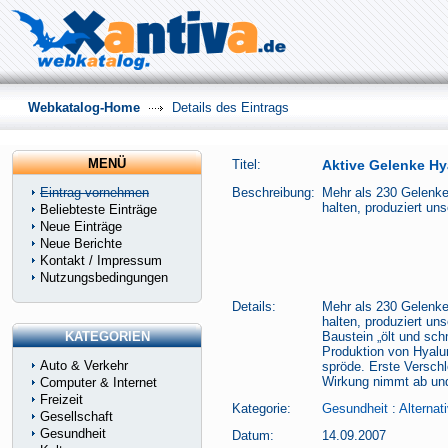
Webkatalog-Home
Details des Eintrags
MENÜ
Titel:
Aktive Gelenke Hy
Eintrag vornehmen
Beschreibung:
Mehr als 230 Gelenke
halten, produziert un
Beliebteste Einträge
Neue Einträge
Neue Berichte
Kontakt / Impressum
Nutzungsbedingungen
Details:
Mehr als 230 Gelenke
halten, produziert un
KATEGORIEN
Baustein „ölt und sch
Produktion von Hyalu
Auto & Verkehr
spröde. Erste Verschl
Wirkung nimmt ab und
Computer & Internet
Freizeit
Kategorie:
Gesundheit
:
Alternat
Gesellschaft
Gesundheit
Datum:
14.09.2007