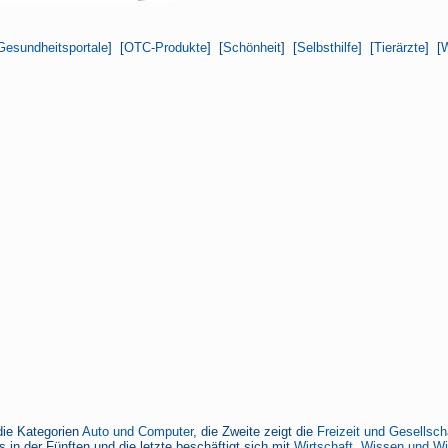
Gesundheitsportale
] [
OTC-Produkte
] [
Schönheit
] [
Selbsthilfe
] [
Tierärzte
] [
W
die Kategorien
Auto und Computer
, die Zweite zeigt die
Freizeit und Gesellsch
 in der Fünften und die letzte beschäftigt sich mit
Wirtschaft, Wissen und W