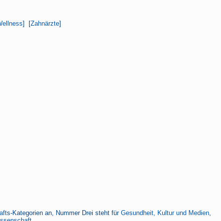
ellness
] [
Zahnärzte
]
aft
s-Kategorien an, Nummer Drei steht für
Gesundheit, Kultur und Medien
,
issenschaft.