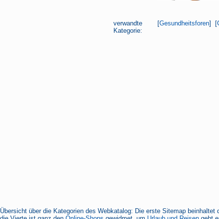
verwandte
[
Gesundheitsforen
] [
Kategorie:
Übersicht über die Kategorien des Webkatalog: Die erste Sitemap beinhaltet 
die Vierte ist ganz den
Online-Shops
gewidmet, um
Urlaub und Reisen
geht es