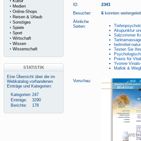
Kultur
ID:
2343
Medien
Online-Shops
Besucher:
6
konnten weitergeleit
Reisen & Urlaub
Ähnliche
Sonstiges
Tiefenpsychol
Seiten:
Spiele
Akupunktur un
Sport
Salzzimmer Kr
Wirtschaft
Tantramassage
Wissen
heilmittel-natur
Wissenschaft
Testen Sie Ihr
Psychologisch
Praxis für Vita
Yvonne Vinals
STATISTIK
Mallok & Wiegl
Eine Übersicht über die im
Vorschau:
Webkatalog vorhandenen
Einträge und Kategorien:
Kategorien:
247
Einträge:
3290
Berichte:
178