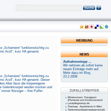
?
Suche
WERBUNG
 „Scharniere“ funktionstüchtig zu
nic Acid", kurz HA genannt.
NEWS
Aufnahmestopp ...
Wir nehmen ab sofort keine
neuen Einträge mehr auf.
Mehr dazu im
Blog
.
 „Scharniere“ funktionstüchtig zu
23.2.2009
nic Acid", kurz HA genannt. Dieser
em Alter lässt die körpereigene
ie Gelenkknorpel werden trocken und
ZUFALLSTREFFER
immer flüssiger – Ihre Puffer-
Wüstenrosen, Frangipani
(Plumeria) vom Exotenversand
Lackpflegeshop.de
Townsap - Apartments in Wien
Tierkommunikationswissenschaft