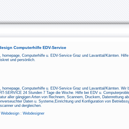
sign Computerhilfe EDV-Service
 homepage, Computerhilfe u. EDV-Service Graz und Lavanttal/Kärnten. Hilf
iskret und persönlich.
 homepage, Computerhilfe u. EDV-Service Graz und Lavanttal/Kärnten. Wir b
RT-SERVICE 24 Stunden 7 Tage die Woche. Hilfe bei EDV u. Computerproblem
atur aller gängigen Arten von Rechnern, Scannern, Druckern, Datenrettung a
renverseuchter Daten u. Systeme,Einrichtung und Konfiguration von Betriebss
escanner und dergleichen.
:
Webdesign
:
Webdesigner