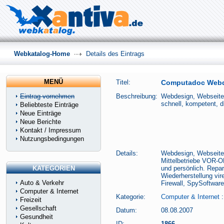
Webkatalog-Home
Details des Eintrags
MENÜ
Titel:
Computadoc Webde
Eintrag vornehmen
Beschreibung:
Webdesign, Webseite,
schnell, kompetent, d
Beliebteste Einträge
Neue Einträge
Neue Berichte
Kontakt / Impressum
Nutzungsbedingungen
Details:
Webdesign, Webseite,
Mittelbetriebe VOR-O
KATEGORIEN
und persönlich. Repar
Wiederherstellung vi
Auto & Verkehr
Firewall, SpySoftwar
Computer & Internet
Kategorie:
Computer & Internet
Freizeit
Gesellschaft
Datum:
08.08.2007
Gesundheit
ID:
1866