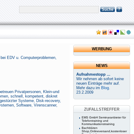
?
Suche
WERBUNG
e bei EDV u. Computerproblemen,
NEWS
Aufnahmestopp ...
Wir nehmen ab sofort keine
neuen Einträge mehr auf.
Mehr dazu im
Blog
.
etreuen Privatpersonen, Klein-und
23.2.2009
en, schnell, kompetent, diskret
bgestürzter Systeme, Disk-recovery,
ystemen, Software, Virenscanner,
ZUFALLSTREFFER
EMS GmbH Seminaranbieter für
Telefontraining und
Kommunikationstraining
Bachblüten
Shop,Onlineversand,kostenloser