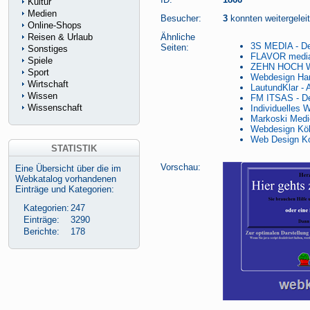
Kultur
Medien
Besucher:
3
konnten weitergeleit
Online-Shops
Reisen & Urlaub
Ähnliche
3S MEDIA - Den
Seiten:
Sonstiges
FLAVOR media
Spiele
ZEHN HOCH W
Sport
Webdesign Ham
Wirtschaft
LautundKlar - 
Wissen
FM ITSAS - De
Wissenschaft
Individuelles 
Markoski Medi
Webdesign Köl
Web Design Ko
STATISTIK
Vorschau:
Eine Übersicht über die im
Webkatalog vorhandenen
Einträge und Kategorien:
Kategorien:
247
Einträge:
3290
Berichte:
178