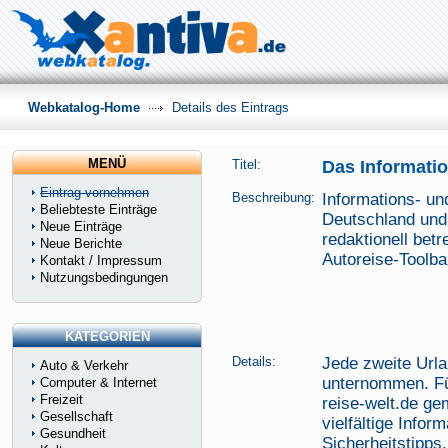
Webkatalog-Home
Details des Eintrags
MENÜ
Titel:
Das Informatio
Eintrag vornehmen
Beschreibung:
Informations- un
Beliebteste Einträge
Deutschland und
Neue Einträge
redaktionell bet
Neue Berichte
Autoreise-Toolba
Kontakt / Impressum
Nutzungsbedingungen
KATEGORIEN
Details:
Jede zweite Urla
Auto & Verkehr
unternommen. Fü
Computer & Internet
Freizeit
reise-welt.de g
Gesellschaft
vielfältige Info
Gesundheit
Sicherheitstipps