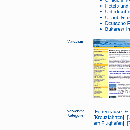
Urlaub in P
Hotels und
Unterkünfte
Urlaub-Rei
Deutsche F
Bukarest In
Vorschau:
verwandte
[
Ferienhäuser &
Kategorie:
[
Kreuzfahrten
] [
am Flughafen
] [