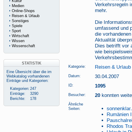
Kultur
Verkehrsregeln i
Medien
mehr.
Online-Shops
Reisen & Urlaub
Sonstiges
Die Informations
Spiele
umfassend und pr
Sport
die vorhandenen 
Wirtschaft
Aktualität überprü
Wissen
Dies betrifft vor
Wissenschaft
wie beispielsweis
Verkehrsbestim
STATISTIK
Kategorie:
Reisen & Urlaub
Eine Übersicht über die im
Datum:
30.04.2007
Webkatalog vorhandenen
Einträge und Kategorien:
ID:
1095
Kategorien:
247
Einträge:
3290
Besucher:
20
konnten weiter
Berichte:
178
Ähnliche
sonnenklar
Seiten:
Rumänien I
Pauschalre
Rhodos Tra