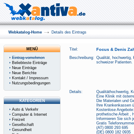
Webkatalog-Home
Details des Eintrags
MENÜ
Titel:
Focus & Denis Zah
Eintrag vornehmen
Beschreibung:
Qualität, hochwertig,
schweizer Patienten.
Beliebteste Einträge
Neue Einträge
Neue Berichte
Kontakt / Impressum
Nutzungsbedingungen
Details:
Qualitäthochwertig, K
Eine Klinik mit öster
KATEGORIEN
Die Materialen und G
Ihre Krankenkassen ü
Auto & Verkehr
Kostenlose Angebote:
prothetische Arbeit , 
Computer & Internet
Informieren Sie sich j
Freizeit
Gratis Telefonnummer
Gesellschaft
(AT) 0800 293 695
Gesundheit
(DE) 0800 182 0935