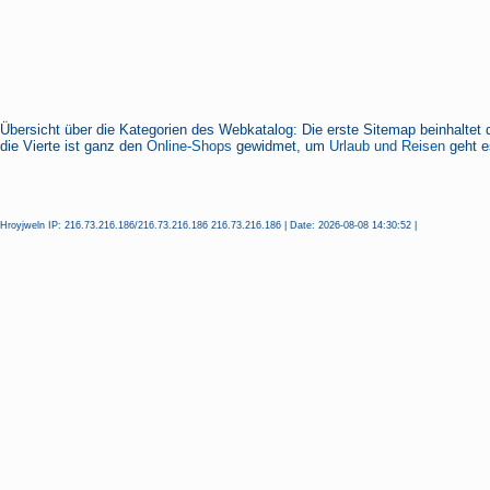
Übersicht über die Kategorien des Webkatalog: Die erste Sitemap beinhaltet 
die Vierte ist ganz den
Online-Shops
gewidmet, um
Urlaub und Reisen
geht es
Hroyjweln IP: 216.73.216.186/216.73.216.186 216.73.216.186 | Date: 2026-08-08 14:30:52 |