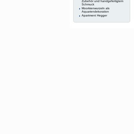
Zubehör und handgefertigtem
Schmuck
Moorkienwurzeln als
Aquariendekoration
Apartment Hegger