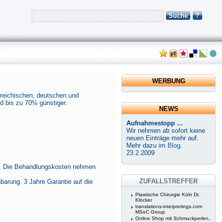
?
Suche
WERBUNG
erreichischen, deutschen und
d bis zu 70% günstiger.
NEWS
Aufnahmestopp ...
Wir nehmen ab sofort keine
neuen Einträge mehr auf.
Mehr dazu im
Blog
.
23.2.2009
er. Die Behandlungskosten nehmen
ZUFALLSTREFFER
arung. 3 Jahre Garantie auf die
Plastische Chirurgie Köln Dr.
Klöcker
translations-interpretings.com
MSoC Group
Online Shop mit Schmuckperlen,