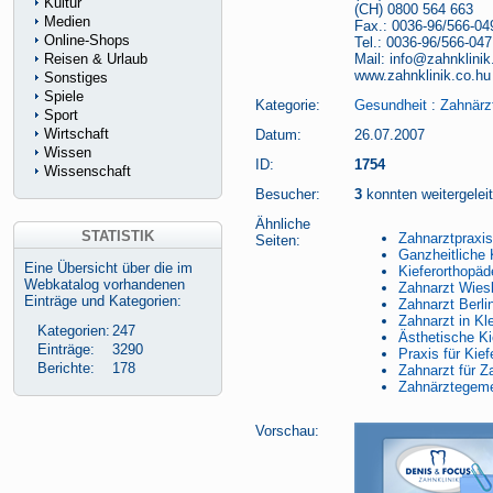
Kultur
(CH) 0800 564 663
Medien
Fax.: 0036-96/566-04
Online-Shops
Tel.: 0036-96/566-047
Reisen & Urlaub
Mail: info@zahnklinik
www.zahnklinik.co.hu
Sonstiges
Spiele
Kategorie:
Gesundheit
:
Zahnärz
Sport
Wirtschaft
Datum:
26.07.2007
Wissen
ID:
1754
Wissenschaft
Besucher:
3
konnten weitergeleit
Ähnliche
STATISTIK
Zahnarztpraxis
Seiten:
Ganzheitliche 
Eine Übersicht über die im
Kieferorthopäd
Webkatalog vorhandenen
Zahnarzt Wies
Einträge und Kategorien:
Zahnarzt Berli
Zahnarzt in K
Kategorien:
247
Ästhetische Ki
Einträge:
3290
Praxis für Kie
Berichte:
178
Zahnarzt für Z
Zahnärztegemei
Vorschau: