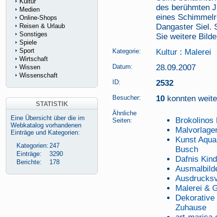
Kultur
des berühmten J
Medien
eines Schimmelr
Online-Shops
Reisen & Urlaub
Dangaster Siel. 
Sonstiges
Sie weitere Bild
Spiele
Sport
Kategorie:
Kultur
:
Malerei
Wirtschaft
Datum:
28.09.2007
Wissen
Wissenschaft
ID:
2532
Besucher:
10
konnten weiter
STATISTIK
Ähnliche
Eine Übersicht über die im
Brokolinos
Seiten:
Webkatalog vorhandenen
Malvorlage
Einträge und Kategorien:
Kunst Aquar
Kategorien:
247
Busch
Einträge:
3290
Dafnis Kin
Berichte:
178
Ausmalbild
Ausdrucksvo
Malerei & 
Dekorative 
Zuhause