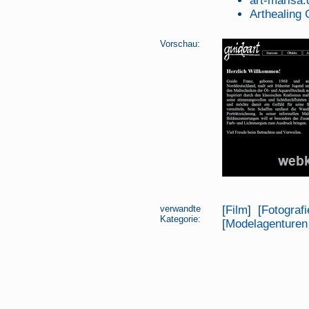
art-marisa.
Arthealing
Vorschau:
verwandte
[
Film
] [
Fotografi
Kategorie:
[
Modelagenturen