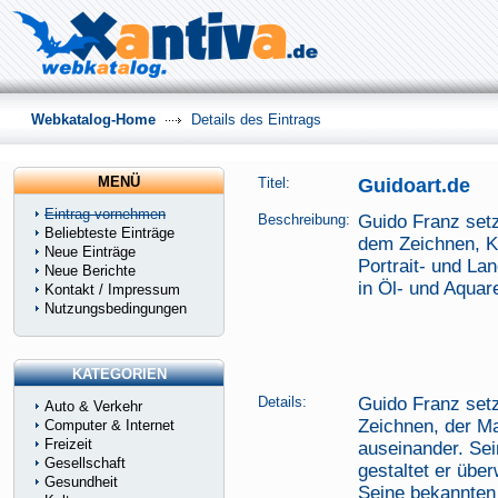
Webkatalog-Home
Details des Eintrags
MENÜ
Titel:
Guidoart.de
Eintrag vornehmen
Beschreibung:
Guido Franz setz
Beliebteste Einträge
dem Zeichnen, Ku
Neue Einträge
Portrait- und La
Neue Berichte
in Öl- und Aquare
Kontakt / Impressum
Nutzungsbedingungen
KATEGORIEN
Details:
Guido Franz setz
Auto & Verkehr
Zeichnen, der Ma
Computer & Internet
Freizeit
auseinander. Sei
Gesellschaft
gestaltet er über
Gesundheit
Seine bekannten 