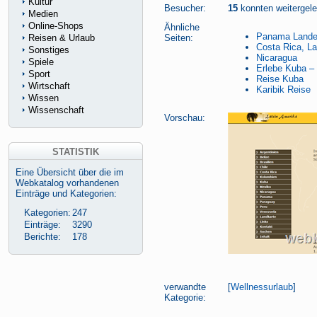
Kultur
Besucher:
15
konnten weitergelei
Medien
Online-Shops
Ähnliche
Panama Landes
Reisen & Urlaub
Seiten:
Costa Rica, L
Sonstiges
Nicaragua
Spiele
Erlebe Kuba – 
Sport
Reise Kuba
Wirtschaft
Karibik Reise
Wissen
Wissenschaft
Vorschau:
STATISTIK
Eine Übersicht über die im
Webkatalog vorhandenen
Einträge und Kategorien:
Kategorien:
247
Einträge:
3290
Berichte:
178
verwandte
[
Wellnessurlaub
]
Kategorie: