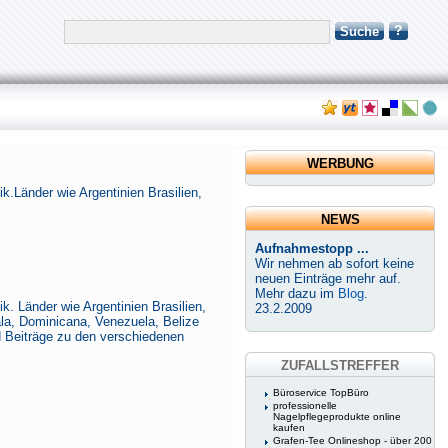
?
Suche
WERBUNG
k.Länder wie Argentinien Brasilien,
NEWS
Aufnahmestopp ...
Wir nehmen ab sofort keine
neuen Einträge mehr auf.
Mehr dazu im
Blog
.
. Länder wie Argentinien Brasilien,
23.2.2009
la, Dominicana, Venezuela, Belize
d Beiträge zu den verschiedenen
ZUFALLSTREFFER
Büroservice TopBüro
professionelle
Nagelpflegeprodukte online
kaufen
Grafen-Tee Onlineshop - über 200