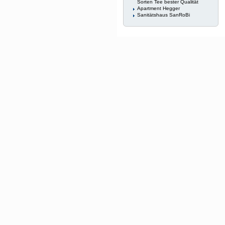
Sorten Tee bester Qualität
Apartment Hegger
Sanitätshaus SanRoBi