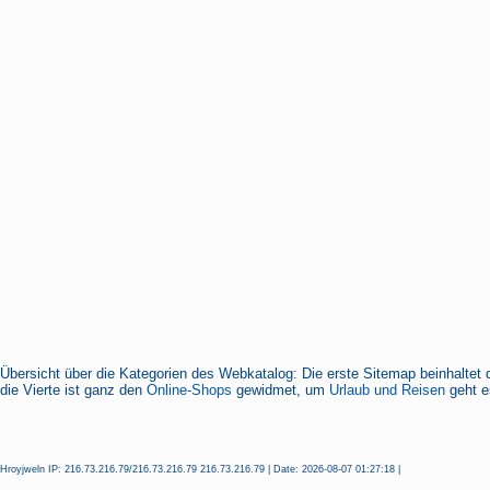
Übersicht über die Kategorien des Webkatalog: Die erste Sitemap beinhaltet 
die Vierte ist ganz den
Online-Shops
gewidmet, um
Urlaub und Reisen
geht es
Hroyjweln IP: 216.73.216.79/216.73.216.79 216.73.216.79 | Date: 2026-08-07 01:27:18 |