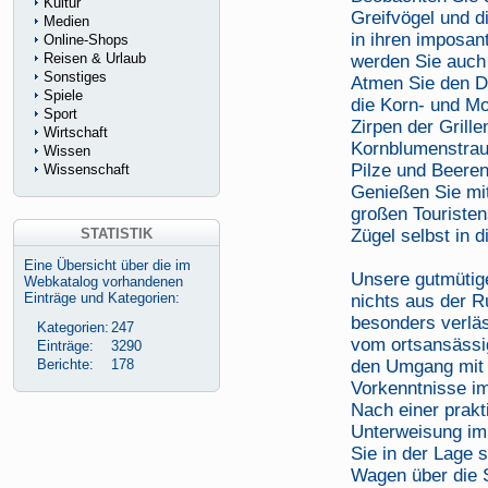
Kultur
Greifvögel und d
Medien
in ihren imposan
Online-Shops
Reisen & Urlaub
werden Sie auch 
Sonstiges
Atmen Sie den Du
Spiele
die Korn- und M
Sport
Zirpen der Grille
Wirtschaft
Kornblumenstra
Wissen
Pilze und Beeren
Wissenschaft
Genießen Sie mit
großen Touriste
STATISTIK
Zügel selbst in d
Eine Übersicht über die im
Unsere gutmütige
Webkatalog vorhandenen
Einträge und Kategorien:
nichts aus der R
besonders verläs
Kategorien:
247
vom ortsansässi
Einträge:
3290
Berichte:
178
den Umgang mit
Vorkenntnisse im
Nach einer prak
Unterweisung im
Sie in der Lage s
Wagen über die 