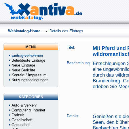
Webkatalog-Home
Details des Eintrags
MENÜ
Titel:
Mit Pferd und
wildromantisc
Eintrag vornehmen
Beliebteste Einträge
Beschreibung:
Entschleunigen S
Neue Einträge
eine ungewöhnli
Neue Berichte
durch das wildr
Kontakt / Impressum
Nutzungsbedingungen
Brandenburg. Ge
erleben Sie Mec
KATEGORIEN
Auto & Verkehr
Computer & Internet
Freizeit
Details:
Genießen sie die
Gesellschaft
Seen, den blühe
Gesundheit
Beobachten Sie 