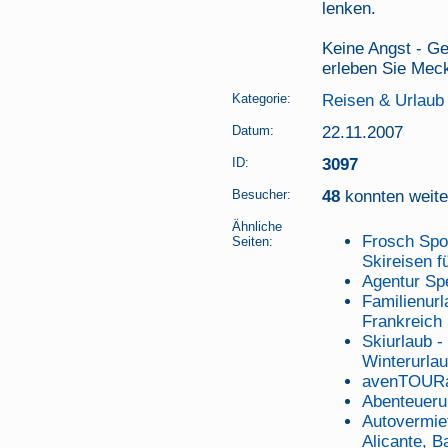
lenken.
Keine Angst - Ge
erleben Sie Mec
Kategorie:
Reisen & Urlaub
Datum:
22.11.2007
ID:
3097
Besucher:
48
konnten weiter
Ähnliche
Frosch Spor
Seiten:
Skireisen f
Agentur Sp
Familienur
Frankreich
Skiurlaub -
Winterurlau
avenTOURa
Abenteuerur
Autovermi
Alicante, B