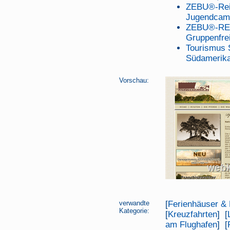
ZEBU®-Rei
Jugendcam
ZEBU®-REIS
Gruppenfrei
Tourismus S
Südamerika 
Vorschau:
verwandte
[
Ferienhäuser &
Kategorie:
[
Kreuzfahrten
] [
am Flughafen
] [