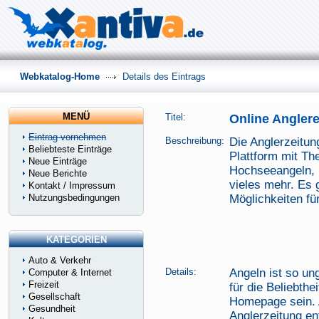
Webkatalog-Home
Details des Eintrags
MENÜ
Titel:
Online Angler
Eintrag vornehmen
Beschreibung:
Die Anglerzeitung
Beliebteste Einträge
Plattform mit Th
Neue Einträge
Hochseeangeln, 
Neue Berichte
vieles mehr. Es g
Kontakt / Impressum
Nutzungsbedingungen
Möglichkeiten fü
KATEGORIEN
Auto & Verkehr
Details:
Angeln ist so ung
Computer & Internet
Freizeit
für die Beliebth
Gesellschaft
Homepage sein. 
Gesundheit
Anglerzeitung en