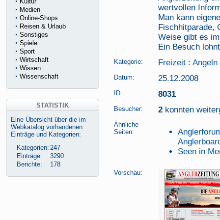
Kultur
wertvollen Infor
Medien
Man kann eigene B
Online-Shops
Reisen & Urlaub
Fischhitparade, 
Sonstiges
Weise gibt es i
Spiele
Ein Besuch lohnt
Sport
Wirtschaft
Kategorie:
Freizeit
:
Angeln
Wissen
Wissenschaft
Datum:
25.12.2008
ID:
8031
STATISTIK
Besucher:
2
konnten weiterg
Eine Übersicht über die im
Ähnliche
Webkatalog vorhandenen
Anglerforu
Seiten:
Einträge und Kategorien:
Anglerboar
Kategorien:
247
Seen in Me
Einträge:
3290
Berichte:
178
Vorschau: