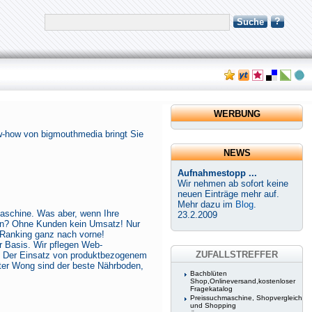
?
Suche
WERBUNG
w-how von bigmouthmedia bringt Sie
NEWS
Aufnahmestopp ...
Wir nehmen ab sofort keine
neuen Einträge mehr auf.
Mehr dazu im
Blog
.
maschine. Was aber, wenn Ihre
23.2.2009
den? Ohne Kunden kein Umsatz! Nur
m Ranking ganz nach vorne!
 Basis. Wir pflegen Web-
ZUFALLSTREFFER
. Der Einsatz von produktbezogenem
ter Wong sind der beste Nährboden,
Bachblüten
Shop,Onlineversand,kostenloser
Fragekatalog
Preissuchmaschine, Shopvergleich
und Shopping