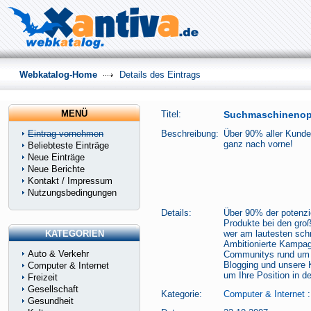
Webkatalog-Home
Details des Eintrags
MENÜ
Titel:
Suchmaschinenopt
Eintrag vornehmen
Beschreibung:
Über 90% aller Kunde
ganz nach vorne!
Beliebteste Einträge
Neue Einträge
Neue Berichte
Kontakt / Impressum
Nutzungsbedingungen
Details:
Über 90% der potenzi
Produkte bei den gro
KATEGORIEN
wer am lautesten schr
Ambitionierte Kampag
Auto & Verkehr
Communitys rund um I
Blogging und unsere 
Computer & Internet
um Ihre Position in 
Freizeit
Gesellschaft
Kategorie:
Computer & Internet
Gesundheit