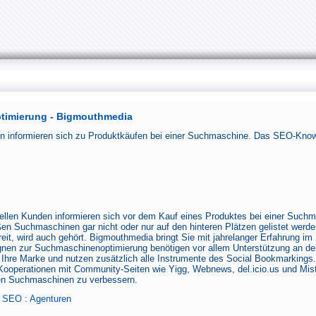
imierung - Bigmouthmedia
n informieren sich zu Produktkäufen bei einer Suchmaschine. Das SEO-Kno
ellen Kunden informieren sich vor dem Kauf eines Produktes bei einer Such
ßen Suchmaschinen gar nicht oder nur auf den hinteren Plätzen gelistet wer
eit, wird auch gehört. Bigmouthmedia bringt Sie mit jahrelanger Erfahrung i
nen zur Suchmaschinenoptimierung benötigen vor allem Unterstützung an der
hre Marke und nutzen zusätzlich alle Instrumente des Social Bookmarkings
Kooperationen mit Community-Seiten wie Yigg, Webnews, del.icio.us und Mis
den Suchmaschinen zu verbessern.
:
SEO
:
Agenturen