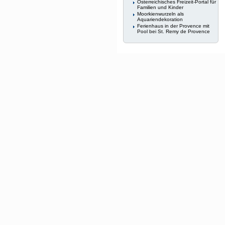
Österreichisches Freizeit-Portal für
Familien und Kinder
Moorkienwurzeln als
Aquariendekoration
Ferienhaus in der Provence mit
Pool bei St. Remy de Provence