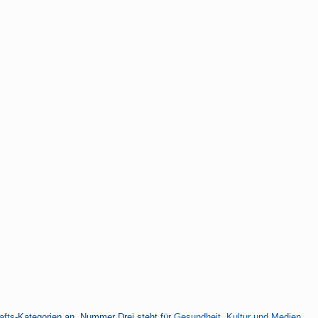
aft
s-Kategorien an, Nummer Drei steht für
Gesundheit, Kultur und Medien
,