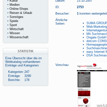
Kultur
Datum:
23.10.2007
Medien
ID:
2753
Online-Shops
Reisen & Urlaub
Besucher:
1
konnten weitergeleit
Sonstiges
Ähnliche
Spiele
SUMA GROUP 
Seiten:
Sport
Web-Marketing
Wirtschaft
Internetagentu
Wissen
Mit Suchmasch
Wissenschaft
Ongate GmbH 
dotcom CONSU
Homepageopti
Suchmaschinen
STATISTIK
easy Internet 
DSA Suchmasc
Eine Übersicht über die im
Webkatalog vorhandenen
Vorschau:
Einträge und Kategorien:
Kategorien:
247
Einträge:
3290
Berichte:
178