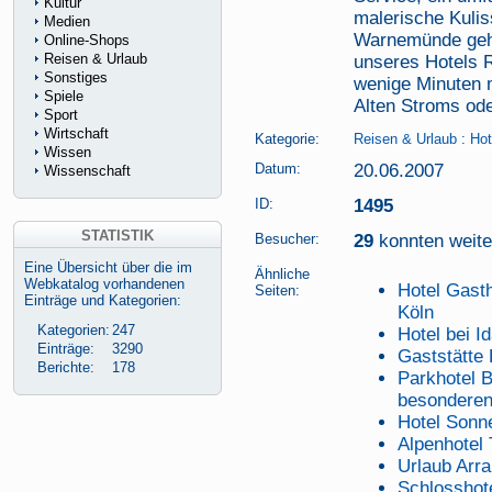
Kultur
malerische Kuli
Medien
Warnemünde geht.
Online-Shops
Reisen & Urlaub
unseres Hotels 
Sonstiges
wenige Minuten 
Spiele
Alten Stroms ode
Sport
Wirtschaft
Kategorie:
Reisen & Urlaub
:
Hot
Wissen
Datum:
20.06.2007
Wissenschaft
ID:
1495
STATISTIK
Besucher:
29
konnten weiter
Eine Übersicht über die im
Ähnliche
Webkatalog vorhandenen
Hotel Gasth
Seiten:
Einträge und Kategorien:
Köln
Kategorien:
247
Hotel bei I
Einträge:
3290
Gaststätte
Berichte:
178
Parkhotel 
besondere
Hotel Sonn
Alpenhotel 
Urlaub Arr
Schlosshot