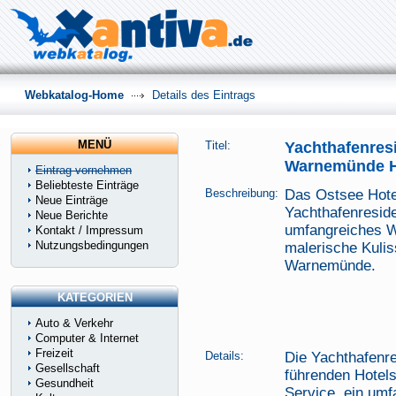
Webkatalog-Home
Details des Eintrags
MENÜ
Titel:
Yachthafenresi
Warnemünde 
Eintrag vornehmen
Beliebteste Einträge
Beschreibung:
Das Ostsee Hote
Neue Einträge
Yachthafenreside
Neue Berichte
umfangreiches W
Kontakt / Impressum
Nutzungsbedingungen
malerische Kuli
Warnemünde.
KATEGORIEN
Auto & Verkehr
Computer & Internet
Freizeit
Details:
Die Yachthafenre
Gesellschaft
führenden Hotels
Gesundheit
Service, ein um