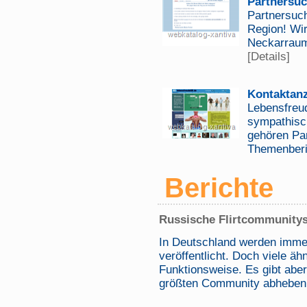
Partnersu
Partnersuch
Region! Wir
Neckarraum
[Details]
Kontaktan
Lebensfreud
sympathisch
gehören Pa
Themenberi
Berichte
Russische Flirtcommunitys
In Deutschland werden immer
veröffentlicht. Doch viele ä
Funktionsweise. Es gibt aber
größten Community abheben