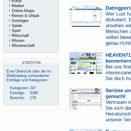
Kultur
Medien
Datingport
Online-Shops
Wer Lust ha
Reisen & Urlaub
diskutiert,
Sonstiges
ansehen wil
Spiele
Sport
Menschen an
Wirtschaft
selbst bewe
Wissen
genau richt
Wissenschaft
HEAVEN711
kennenler
STATISTIK
Bei uns fin
Eine Übersicht über die im
interessan
Webkatalog vorhandenen
Sie doch ma
Einträge und Kategorien:
Kategorien:
247
Seriöse un
Einträge:
3290
gemacht
Berichte:
178
Vertrauen is
Sie sich üb
Heiratsinst
unserer Ve