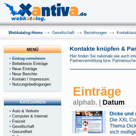
Webkatalog-Home
Gesellschaft
Beziehungen
Kontaktanz
Kontakte knüpfen & Part
MENÜ
Hier finden Sie nationale wie auch in
Eintrag vornehmen
Partnervermittlung bzw. Partnersuch
Beliebteste Einträge
Neue Einträge
Neue Berichte
Kontakt / Impressum
Nutzungsbedingungen
Einträge
alphab.
|
Datum
KATEGORIEN
Auto & Verkehr
Dicke und 
Computer & Internet
Die XXL Co
Freizeit
Thema Dicke
Gesellschaft
sich molli
Gesundheit