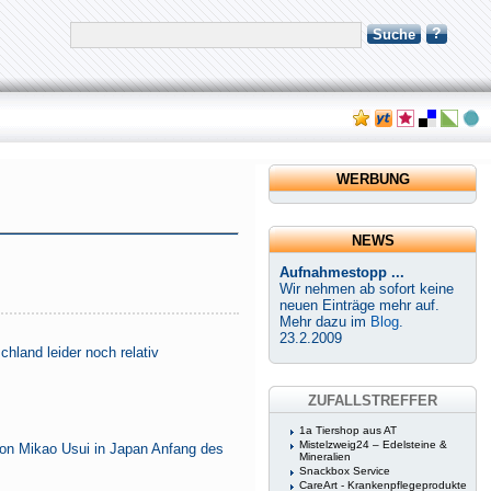
?
Suche
WERBUNG
NEWS
Aufnahmestopp ...
Wir nehmen ab sofort keine
neuen Einträge mehr auf.
Mehr dazu im
Blog
.
23.2.2009
hland leider noch relativ
ZUFALLSTREFFER
1a Tiershop aus AT
Mistelzweig24 – Edelsteine &
von Mikao Usui in Japan Anfang des
Mineralien
Snackbox Service
CareArt - Krankenpflegeprodukte