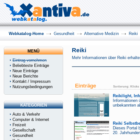
Webkatalog-Home
Gesundheit
Alternative Medizin
Reiki
Reiki
MENÜ
Mehr Informationen über Reiki erhalte
Eintrag vornehmen
Beliebteste Einträge
Neue Einträge
Neue Berichte
Kontakt / Impressum
Einträge
Nutzungsbedingungen
Sortierung:
Klicks
Reikilight, In
Informationen 
KATEGORIEN
unbekannten ab
Auto & Verkehr
Computer & Internet
Reiki Selbst
Freizeit
Dieses Portal 
Gesellschaft
20. Jahrhunder
Gesundheit