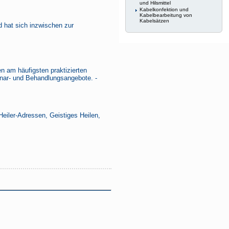
und Hilsmittel
Kabelkonfektion und
Kabelbearbeitung von
Kabelsätzen
d hat sich inzwischen zur
n am häufigsten praktizierten
inar- und Behandlungsangebote. -
Heiler-Adressen, Geistiges Heilen,