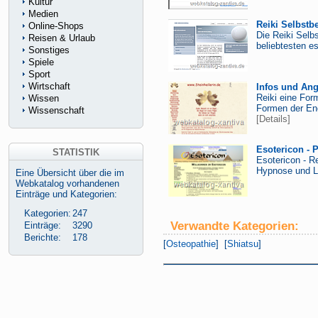
Kultur
Medien
Reiki Selbst
Online-Shops
Die Reiki Selb
Reisen & Urlaub
beliebtesten e
Sonstiges
Spiele
Sport
Wirtschaft
Infos und Ang
Reiki eine For
Wissen
Formen der Ene
Wissenschaft
[Details]
Esotericon - P
STATISTIK
Esotericon - R
Hypnose und L
Eine Übersicht über die im
Webkatalog vorhandenen
Einträge und Kategorien:
Kategorien:
247
Verwandte Kategorien:
Einträge:
3290
Berichte:
178
[
Osteopathie
] [
Shiatsu
]