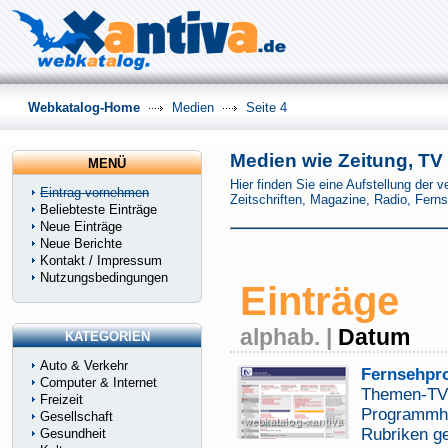
Webkatalog-Home
Medien
Seite 4
Medien wie Zeitung, TV 
MENÜ
Hier finden Sie eine Aufstellung der 
Eintrag vornehmen
Zeitschriften, Magazine, Radio, Fer
Beliebteste Einträge
Neue Einträge
Neue Berichte
Kontakt / Impressum
Nutzungsbedingungen
Einträge
alphab.
|
Datum
KATEGORIEN
Auto & Verkehr
Fernsehpr
Computer & Internet
Themen-TV i
Freizeit
Programmhi
Gesellschaft
Rubriken g
Gesundheit