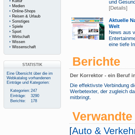
Kultur
und Gesundh
Medien
[Details]
Online-Shops
Reisen & Urlaub
Aktuelle N
Sonstiges
Welt
Spiele
Sport
News aus v
Wirtschaft
Entertainme
Wissen
eine tiefe I
Wissenschaft
Berichte
STATISTIK
Eine Übersicht über die im
Der Korrektor - ein Beruf 
Webkatalog vorhandenen
Einträge und Kategorien:
Die effektivste Verbindung di
Kategorien:
247
Werbetexter, der zugleich d
Einträge:
3290
mitbringt.
Berichte:
178
Verwandte 
[
Auto & Verkeh