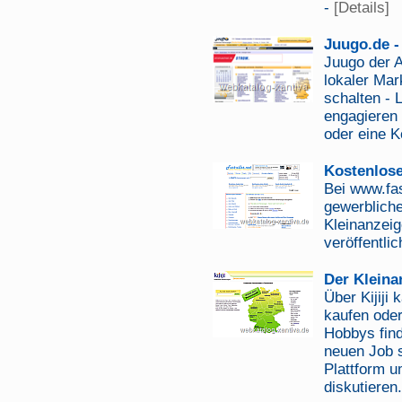
-
[Details]
Juugo.de -
Juugo der 
lokaler Mar
schalten - 
engagieren
oder eine K
Kostenlose
Bei www.fas
gewerbliche
Kleinanzeig
veröffentli
Der Kleinan
Über Kijiji
kaufen ode
Hobbys fin
neuen Job su
Plattform u
diskutieren