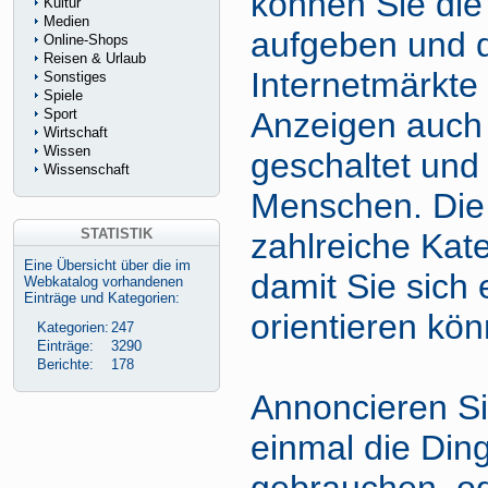
können Sie die
Kultur
Medien
aufgeben und 
Online-Shops
Reisen & Urlaub
Internetmärkte
Sonstiges
Spiele
Sport
Anzeigen auch
Wirtschaft
Wissen
geschaltet und 
Wissenschaft
Menschen. Die 
STATISTIK
zahlreiche Kate
Eine Übersicht über die im
damit Sie sich 
Webkatalog vorhandenen
Einträge und Kategorien:
orientieren kö
Kategorien:
247
Einträge:
3290
Berichte:
178
Annoncieren Si
einmal die Ding