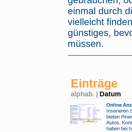
gebrauchen, od
einmal durch d
vielleicht find
günstiges, bev
müssen.
Einträge
alphab.
|
Datum
Online An
Inserieren 
bieten Ihne
Autos, Kont
haben bei h