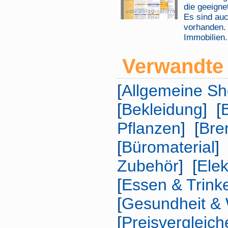
die geeigne
Es sind au
vorhanden.
Immobilien.
Verwandte 
[
Allgemeine S
[
Bekleidung
] [
Pflanzen
] [
Bre
[
Büromaterial
] 
Zubehör
] [
Elek
[
Essen & Trink
[
Gesundheit & 
[
Preisvergleich