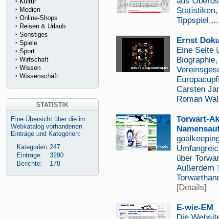
aus Oberöst
Kultur
Medien
Statistiken
Online-Shops
Tippspiel,..
Reisen & Urlaub
Sonstiges
Ernst Dokup
Spiele
Eine Seite 
Sport
Biographie,
Wirtschaft
Wissen
Vereinsges
Wissenschaft
Europacupf
Carsten Jan
Roman Walln
STATISTIK
Torwart-Ak
Eine Übersicht über die im
Webkatalog vorhandenen
Namensauf
Einträge und Kategorien:
goalkeeping
Kategorien:
247
Umfangreich
Einträge:
3290
über Torwar
Berichte:
178
Außerdem T
Torwarthand
[Details]
E-wie-EM
Die Website