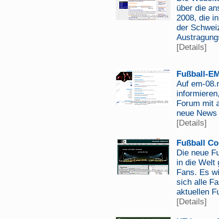
über die an
2008, die i
der Schweiz
Austragungs
[Details]
Fußball-E
Auf em-08.n
informieren
Forum mit 
neue News l
[Details]
Fußball C
Die neue F
in die Welt
Fans. Es wi
sich alle F
aktuellen F
[Details]