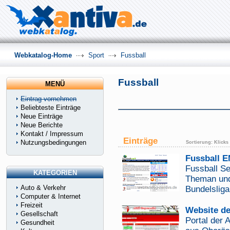
Webkatalog-Home
Sport
Fussball
Fussball
MENÜ
Eintrag vornehmen
Beliebteste Einträge
Neue Einträge
Neue Berichte
Kontakt / Impressum
Einträge
Nutzungsbedingungen
Sortierung:
Klicks
Fussball E
Fussball Se
KATEGORIEN
Theman und 
Auto & Verkehr
Bundelslig
Computer & Internet
Freizeit
Website d
Gesellschaft
Portal der
Gesundheit