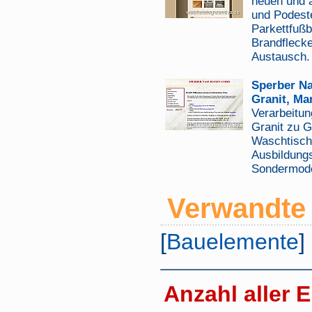
neuen und a
und Podeste
Parkettfuß
Brandflecke
Austausch.
Sperber Na
Granit, Ma
Verarbeitu
Granit zu G
Waschtische
Ausbildungs
Sondermodel
Verwandte 
[
Bauelemente
]
Anzahl aller E