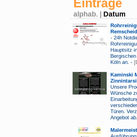
Einträge
alphab.
|
Datum
Rohrreinig
Remscheid,
- 24h Notdi
Rohrreinigu
Hauptsitz i
Bergischen
Köln an. -
[
Kaminski M
Zinnintars
Unsere Prod
Wünsche zu
Einarbeitun
verschiede
Türen. Ver
Angebot ab
Malermeis
Ausführung 