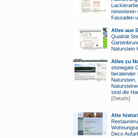
Lackierarb
renovieren 
Fassaden u
Alles aus 
Qualität St
Gartenbrunn
Naturstein
Alles zu N
stonegate D
beratender 
Naturstein.
Natursteine
sind die Ha
[Details]
Alte histo
Restaurier
Wohnungsei
Deco Aufar