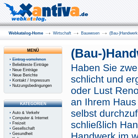
Webkatalog-Home
Wirtschaft
Bauwesen
(Bau-)Handwerk
(Bau-)Hand
MENÜ
Eintrag vornehmen
Beliebteste Einträge
Haben Sie zwei
Neue Einträge
Neue Berichte
schlicht und erg
Kontakt / Impressum
Nutzungsbedingungen
oder Lust Reno
an Ihrem Haus
KATEGORIEN
selbst durchzu
Auto & Verkehr
Computer & Internet
schließlich Han
Freizeit
Gesellschaft
Handwerk im w
Gesundheit