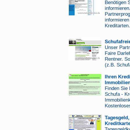
Benötigen S
informieren
Partnerprog
informieren
Kreditarten
Schufafrei
Unser Partn
Faire Darle
Rentner. So
(z.B. Schuf
Ihren Kred
Immobilien
Finden Sie 
Schufa - Kr
Immobilienk
Kostenlose
Tagesgeld,
Kreditkart
Tagesgeldko