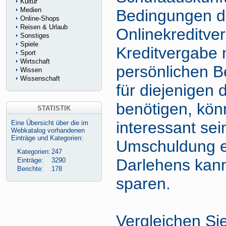
Kultur
Medien
Bedingungen d
Online-Shops
Reisen & Urlaub
Onlinekreditve
Sonstiges
Spiele
Kreditvergabe 
Sport
Wirtschaft
persönlichen B
Wissen
Wissenschaft
für diejenigen 
benötigen, kön
STATISTIK
interessant sei
Eine Übersicht über die im
Webkatalog vorhandenen
Einträge und Kategorien:
Umschuldung e
Kategorien:
247
Darlehens kann
Einträge:
3290
Berichte:
178
sparen.
Vergleichen Si