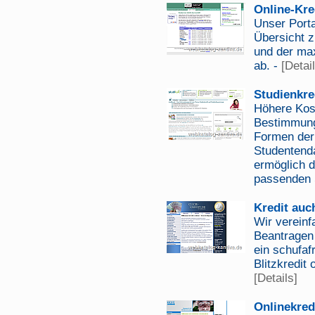
Online-Kre
Unser Porta
Übersicht z
und der ma
ab. -
[Detai
Studienkre
Höhere Kos
Bestimmunge
Formen der 
Studentenda
ermöglich d
passenden S
Kredit auc
Wir vereinf
Beantragen 
ein schufafr
Blitzkredit 
[Details]
Onlinekred