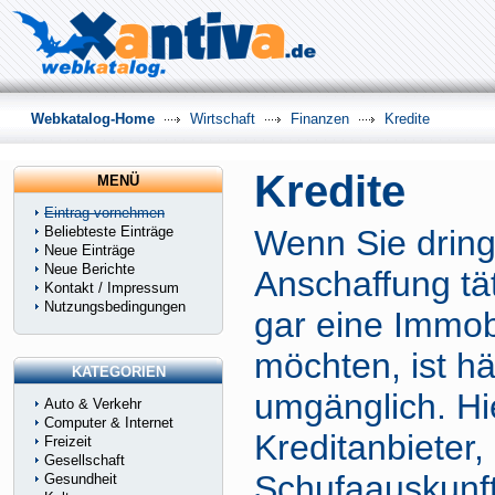
Webkatalog-Home
Wirtschaft
Finanzen
Kredite
Kredite
MENÜ
Eintrag vornehmen
Beliebteste Einträge
Wenn Sie drin
Neue Einträge
Neue Berichte
Anschaffung tä
Kontakt / Impressum
Nutzungsbedingungen
gar eine Immob
möchten, ist hä
KATEGORIEN
umgänglich. Hie
Auto & Verkehr
Computer & Internet
Kreditanbieter,
Freizeit
Gesellschaft
Schufaauskunft
Gesundheit