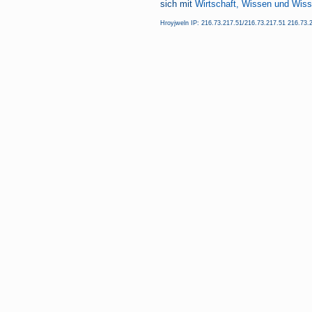
sich mit
Wirtschaft, Wissen und Wiss
Hroyjweln IP: 216.73.217.51/216.73.217.51 216.73.2