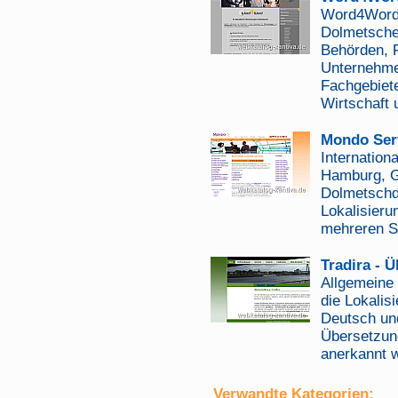
Word4Word 
Dolmetsche
Behörden, F
Unternehmen
Fachgebiete
Wirtschaft 
Mondo Ser
Internation
Hamburg, G
Dolmetschd
Lokalisieru
mehreren S
Tradira - 
Allgemeine 
die Lokalis
Deutsch un
Übersetzun
anerkannt 
Verwandte Kategorien: