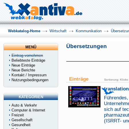
Webkatalog-Home
Wirtschaft
Kommunikation
Übersetzu
Übersetzungen
MENÜ
Eintrag vornehmen
Beliebteste Einträge
Neue Einträge
Neue Berichte
Kontakt / Impressum
Einträge
Nutzungsbedingungen
Sortierung:
Klicks
translatio
KATEGORIEN
Führendes, z
Unternehme
Auto & Verkehr
sich auf te
Computer & Internet
pharmazeuti
Freizeit
Gesellschaft
(ISRRT- un
Gesundheit