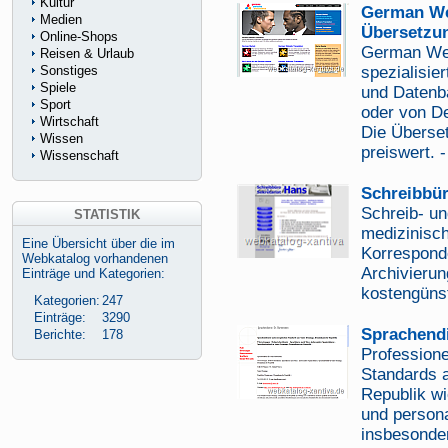
Kultur
German Web
Medien
Übersetzu
Online-Shops
German Webs
Reisen & Urlaub
Sonstiges
spezialisie
Spiele
und Datenb
Sport
oder von D
Wirtschaft
Die Überset
Wissen
preiswert. 
Wissenschaft
Schreibbür
Schreib- un
STATISTIK
medizinisch
Eine Übersicht über die im
Korrespond
Webkatalog vorhandenen
Archivierun
Einträge und Kategorien:
kostengünst
Kategorien:
247
Einträge:
3290
Sprachendi
Berichte:
178
Profession
Standards 
Republik w
und person
insbesonde