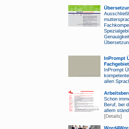
Übersetzu
Ausschließl
mutterspra
Fachkompete
Spezialgebi
Genauigkeit
Übersetzung
InPrompt Ü
Fachgebie
InPrompt Üb
kompetenter
allen Sprac
Arbeitsber
Schon imme
Beruf, bei 
allem ständ
[Details]
Word4Word