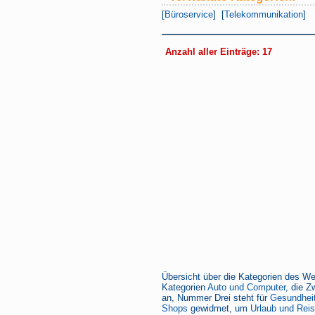
[
Büroservice
] [
Telekommunikation
]
Anzahl aller Einträge: 17
Übersicht über die Kategorien des We
Kategorien
Auto und Computer
, die Z
an, Nummer Drei steht für
Gesundheit
Shops
gewidmet, um
Urlaub und Rei