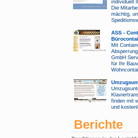
individuell
Die Mitarbe
mächtig, un
Speditions
ASS - Cont
Büroconta
Mit Contain
Absperrunge
GmbH Servi
für Ihr Bau
Wohncontain
Umzugsun
Umzugsunt
Klaviertran
finden mit
und kostenl
Berichte