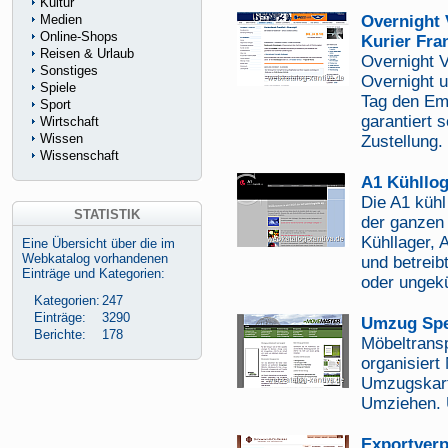
Kultur
Medien
Overnight 
Online-Shops
Kurier Fra
Reisen & Urlaub
Overnight 
Sonstiges
Overnight u
Spiele
Tag den Em
Sport
garantiert 
Wirtschaft
Wissen
Zustellung.
Wissenschaft
A1 Kühllog
Die A1 kühl 
STATISTIK
der ganzen
Kühllager, 
Eine Übersicht über die im
Webkatalog vorhandenen
und betreibt
Einträge und Kategorien:
oder ungek
Kategorien:
247
Einträge:
3290
Umzug Spe
Berichte:
178
Möbeltrans
organisiert
Umzugskart
Umziehen. 
Exportverp