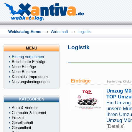
Webkatalog-Home
Wirtschaft
Logistik
Logistik
MENÜ
Eintrag vornehmen
Beliebteste Einträge
Neue Einträge
Neue Berichte
Kontakt / Impressum
Einträge
Nutzungsbedingungen
Sortierung:
Klicks
Umzug Mün
TOP Umzu
KATEGORIEN
Ein Umzug 
Auto & Verkehr
unsere Mün
Computer & Internet
Ihren Umzu
Freizeit
Umzug Münc
Gesellschaft
[Details]
Gesundheit