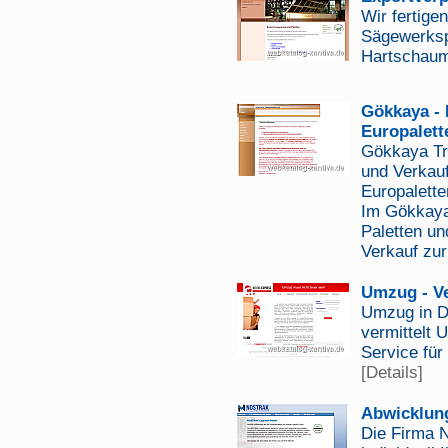
Wir fertige
Sägewerksp
Hartschaum
Gökkaya - 
Europalett
Gökkaya Tra
und Verkau
Europalett
Im Gökkaya
Paletten u
Verkauf zur
Umzug - V
Umzug in D
vermittelt 
Service fü
[Details]
Abwicklun
Die Firma N