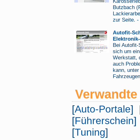
Karosserie
Butzbach (F
Lackierarbe
zur Seite. 
Autofit-Sc
Elektroni
Bei Autofit
sich um ein
Werkstatt, 
auch Proble
kann, unte
Fahrzeugen
Verwandte 
[
Auto-Portale
] 
[
Führerschein
]
[
Tuning
]