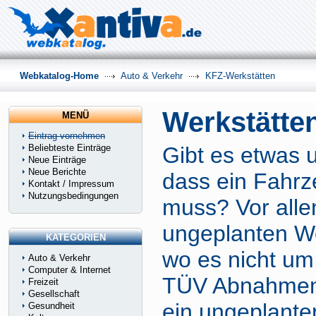
Webkatalog-Home
Auto & Verkehr
KFZ-Werkstätten
Werkstätte
MENÜ
Eintrag vornehmen
Beliebteste Einträge
Gibt es etwas
Neue Einträge
Neue Berichte
dass ein Fahrz
Kontakt / Impressum
Nutzungsbedingungen
muss? Vor alle
ungeplanten We
KATEGORIEN
wo es nicht um
Auto & Verkehr
Computer & Internet
TÜV Abnahmen 
Freizeit
Gesellschaft
ein ungeplante
Gesundheit