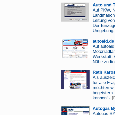
Auto und T
Auf PKW, N
Landmaschi
Leitung vo
Der Einzugs
Umgebung.
autoaid.de 
Auf autoaid
Motorradfah
Werkstatt, 
Nähe zu fin
Rath Karos
Als auszeic
für alle Fr
möchten wi
begeistern.
kennen! -
[
Autogas B
Autogas BY