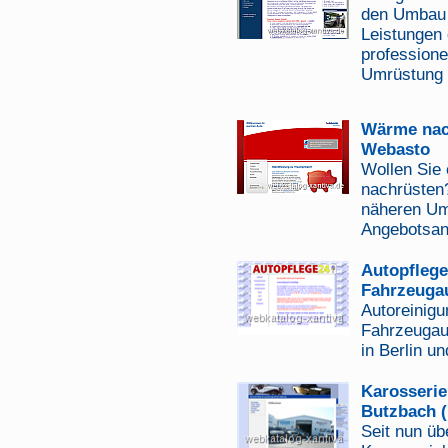
den Umbau v
Leistungen 
professione
Umrüstung 
Wärme nach
Webasto
Wollen Sie
nachrüsten
näheren Umg
Angebotsan
Autopflege
Fahrzeugau
Autoreinigu
Fahrzeugau
in Berlin u
Karosserie
Butzbach (
Seit nun üb