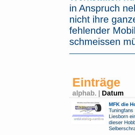
in Anspruch n
nicht ihre gan
fehlender Mobi
schmeissen m
Einträge
alphab.
|
Datum
MFK die H
Tuningfans 
Liesborn ei
dieser Hobb
Selberschr