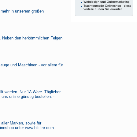
Webdesign und Onlinemarketing
Trachtenmode Onlineshop - diese
Vorteile dürfen Sie erwarten
s mehr in unserem großen
n. Neben den herkömmlichen Felgen
rzeuge und Maschinen - vor allem für
llt werden. Nur 1A Ware. Täglicher
uns online günstig bestellen. -
aller Marken, sowie für
ineshop unter www.hififire.com -