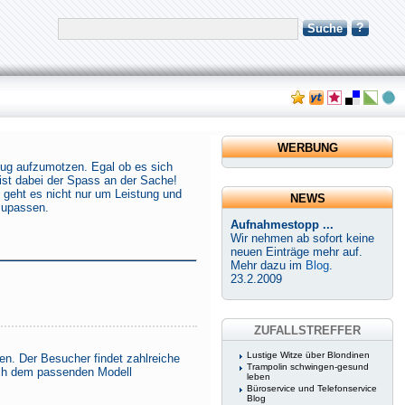
?
Suche
WERBUNG
zeug aufzumotzen. Egal ob es sich
ist dabei der Spass an der Sache!
 geht es nicht nur um Leistung und
NEWS
zupassen.
Aufnahmestopp ...
Wir nehmen ab sofort keine
neuen Einträge mehr auf.
Mehr dazu im
Blog
.
23.2.2009
ZUFALLSTREFFER
Lustige Witze über Blondinen
en. Der Besucher findet zahlreiche
Trampolin schwingen-gesund
ach dem passenden Modell
leben
Büroservice und Telefonservice
Blog