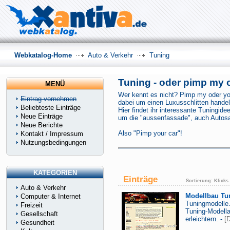
Webkatalog-Home
Auto & Verkehr
Tuning
Tuning - oder pimp my 
MENÜ
Wer kennt es nicht? Pimp my oder your
Eintrag vornehmen
dabei um einen Luxusschlitten handel
Beliebteste Einträge
Hier findet ihr interessante Tuningi
Neue Einträge
um die "aussenfassade", auch Autosa
Neue Berichte
Also "Pimp your car"!
Kontakt / Impressum
Nutzungsbedingungen
KATEGORIEN
Einträge
Sortierung:
Klicks
Auto & Verkehr
Modellbau Tu
Computer & Internet
Tuningmodelle.
Freizeit
Tuning-Modella
Gesellschaft
erleichtern. -
[D
Gesundheit