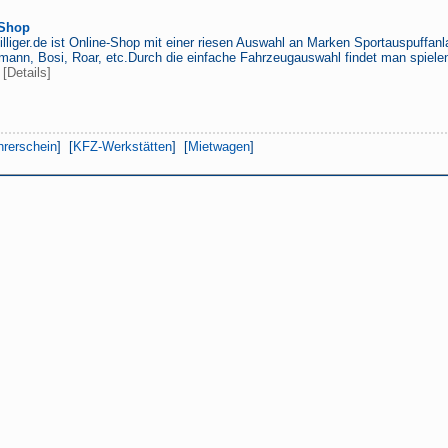
 Shop
illiger.de ist Online-Shop mit einer riesen Auswahl an Marken Sportauspuffa
mann, Bosi, Roar, etc.Durch die einfache Fahrzeugauswahl findet man spiele
-
[Details]
hrerschein
] [
KFZ-Werkstätten
] [
Mietwagen
]