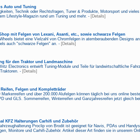
ms Auto und Tuning
keiten, Technik oder Rechtsfragen, Tuner & Produkte, Motorsport und viele
dem Lifestyle-Magazin rund um Tuning und mehr. -
[Details]
hop mit Felgen von Lexani, Asanti, etc., sowie schwarze Felgen
Wheels bietet eine Vielzahl von Chromfelgen in atemberaubenden Designs a
els auch "schwarze Felgen" an. -
[Details]
ng für den Traktor und Landmaschine
fritz Electronics entwirft Tuning-Module und Teile für landwirtschaftliche Fah
Traktoren. -
[Details]
r Reifen, Felgen und Kompletträder
 Markenreifen und über 200.000 Alufelgen können täglich bei uns online beste
D und GLS. Sommerreifen, Winterreifen und Ganzjahresreifen jetzt gleich bei 
sal KFZ Halterungen Carhifi und Zubehör
Fahrzeughalterung Proclip von Brodit ist geeignet für Navis, PDAs und Handys 
en, Monitore und Carhifi-Zubehör. Artikel dieser Art finden sie in unserem Onl