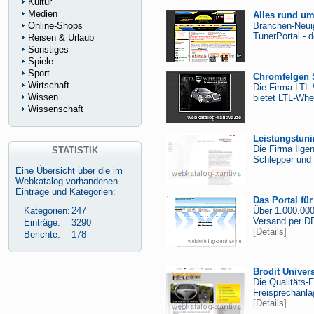
Kultur
Medien
Alles rund u
Online-Shops
Branchen-Neuig
TunerPortal - 
Reisen & Urlaub
Sonstiges
Spiele
Sport
Chromfelgen S
Wirtschaft
Die Firma LTL-
Wissen
bietet LTL-Whe
Wissenschaft
Leistungstuni
Die Firma Ilgen
STATISTIK
Schlepper und 
Eine Übersicht über die im
Webkatalog vorhandenen
Einträge und Kategorien:
Das Portal fü
Kategorien:
247
Über 1.000.000
Versand per DP
Einträge:
3290
[Details]
Berichte:
178
Brodit Univer
Die Qualitäts-
Freisprechanlag
[Details]