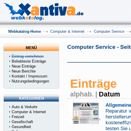
Webkatalog-Home
Computer & Internet
Computer Service
Computer Service - Seit
MENÜ
Eintrag vornehmen
Beliebteste Einträge
Neue Einträge
Neue Berichte
Kontakt / Impressum
Einträge
Nutzungsbedingungen
alphab.
|
Datum
KATEGORIEN
Allgemein
Auto & Verkehr
Reparatur 
Computer & Internet
herstelleru
Freizeit
Gesellschaft
kosteneffiz
Gesundheit
testen Sie 