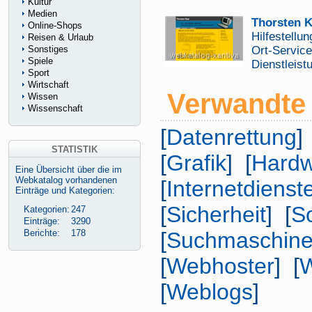
Kultur
Medien
Thorsten K
Online-Shops
Hilfestellun
Reisen & Urlaub
Sonstiges
Ort-Service
Spiele
Dienstleist
Sport
Wirtschaft
Verwandte 
Wissen
Wissenschaft
[
Datenrettung
]
STATISTIK
[
Grafik
] [
Hard
Eine Übersicht über die im
Webkatalog vorhandenen
[
Internetdienst
Einträge und Kategorien:
[
Sicherheit
] [
S
Kategorien:
247
Einträge:
3290
Berichte:
178
[
Suchmaschin
[
Webhoster
] [
W
[
Weblogs
]