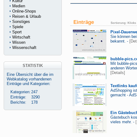
Kultur
Medien
Online-Shops
Reisen & Urlaub
Einträge
Sonstiges
Sortierung:
Klicks
Spiele
Sport
Pixel-Dauerw
Sie können bei
Wirtschaft
bekannt. -
[Det
Wissen
Wissenschaft
bubble-pics.c
Mit bubble-pic
STATISTIK
anderen Worten
[Details]
Eine Übersicht über die im
Webkatalog vorhandenen
Einträge und Kategorien:
Textlinks ka
AdShopping ist
Kategorien:
247
gemacht - AdS
Einträge:
3290
Berichte:
178
Ein Gästebuch
Gästebuch kost
vieles mehr. -