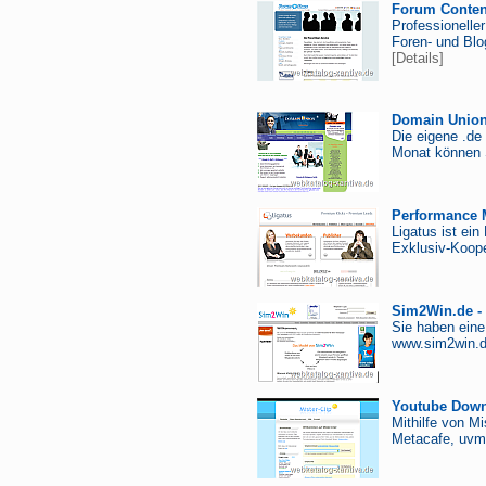
Forum Conten
Professionelle
Foren- und Blo
[Details]
Domain Union 
Die eigene .de
Monat können S
Performance 
Ligatus ist ei
Exklusiv-Koope
Sim2Win.de - 
Sie haben eine
www.sim2win.d
Youtube Downl
Mithilfe von M
Metacafe, uvm.