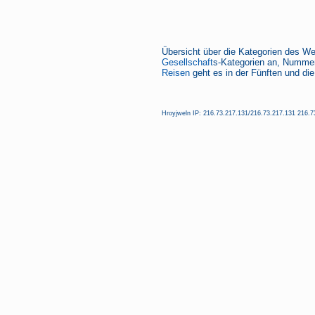
Übersicht über die Kategorien des We
Gesellschaft
s-Kategorien an, Nummer
Reisen
geht es in der Fünften und die
Hroyjweln IP: 216.73.217.131/216.73.217.131 216.73