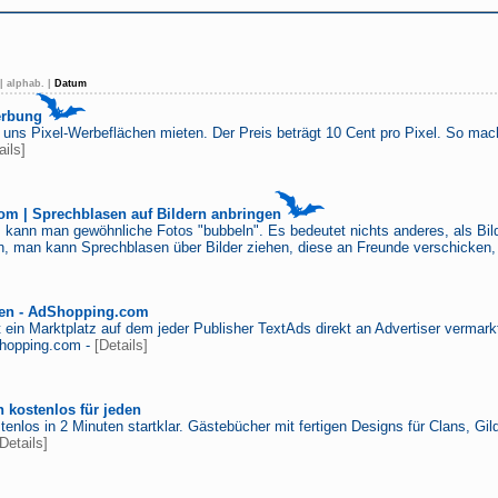
|
alphab.
|
Datum
erbung
 uns Pixel-Werbeflächen mieten. Der Preis beträgt 10 Cent pro Pixel. So mac
ails]
om | Sprechblasen auf Bildern anbringen
s kann man gewöhnliche Fotos "bubbeln". Es bedeutet nichts anderes, als Bi
, man kann Sprechblasen über Bilder ziehen, diese an Freunde verschicken, o
ufen - AdShopping.com
 ein Marktplatz auf dem jeder Publisher TextAds direkt an Advertiser vermark
hopping.com -
[Details]
 kostenlos für jeden
enlos in 2 Minuten startklar. Gästebücher mit fertigen Designs für Clans, Gil
[Details]