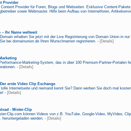
t Provider
r Content Provider für Foren, Blogs und Webseiten. Exklusive Content-Pakete 
gbetreiber sowie Webmaster. Hilfe beim Aufbau von Internetforen, Artikelservi
– Ihr Name weltweit
 Domain erhalten Sie jetzt mit der Live Registrierung von Domain Union in nur
ie bei domainunion.de Ihren Wunschnamen registrieren. -
[Details]
Marketing
n Performance-Marketing-System, das in über 100 Premium-Partner-Portalen fest
rationen. -
[Details]
Der erste Video Clip Exchange
 tolle Internetseite und niemand kennt Sie? Dann werben Sie doch mal kosten
e! -
[Details]
oad - Mister-Clip
ister-Clip.com können Videos von z.B. YouTube, Google-Video, MyVideo, Clip
 heruntergeladen werden. -
[Details]