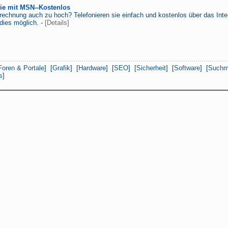
sie mit MSN--Kostenlos
onrechnung auch zu hoch? Telefonieren sie einfach und kostenlos über das Int
dies möglich. -
[Details]
Foren & Portale
] [
Grafik
] [
Hardware
] [
SEO
] [
Sicherheit
] [
Software
] [
Suchm
s
]