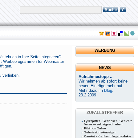
?
Suche
WERBUNG
stebuch in Ihre Seite integrieren?
ch mit Werbeprogrammen für Webmaster
ftigen.
NEWS
 verlinken.
Aufnahmestopp ...
Wir nehmen ab sofort keine
neuen Einträge mehr auf.
Mehr dazu im
Blog
.
23.2.2009
ZUFALLSTREFFER
Lyriksplitter - Gedanken, Gedichte,
Verse --- selbstgeschrieben
Pilzinfos Online
Submissions-Anzeiger
CareArt - Krankenpflegeprodukte