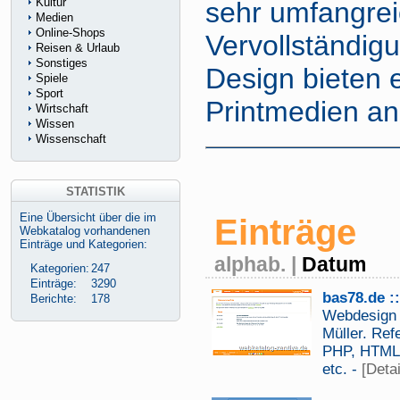
Kultur
sehr umfangrei
Medien
Online-Shops
Vervollständig
Reisen & Urlaub
Sonstiges
Design bieten 
Spiele
Sport
Printmedien a
Wirtschaft
Wissen
Wissenschaft
STATISTIK
Eine Übersicht über die im
Einträge
Webkatalog vorhandenen
Einträge und Kategorien:
alphab.
|
Datum
Kategorien:
247
Einträge:
3290
bas78.de 
Berichte:
178
Webdesign 
Müller. Ref
PHP, HTML, 
etc. -
[Detai