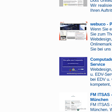
Dots United
Wir realisi
Ihren Auftri
webuco - 
Wenn Sie e
Sie zum The
Webdesign,
Onlinemarke
Sie bei uns 
Computado
Service
Webdesign,
u. EDV-Serv
bei EDV u.
kompetent, 
FM ITSAS -
München
FM ITSAS - 
München. W