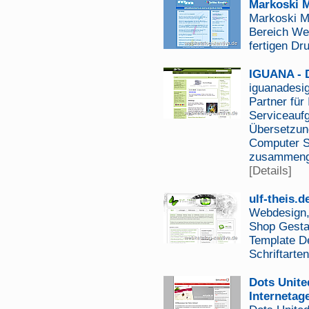
Markoski 
Markoski Me
Bereich We
fertigen Dr
IGUANA - 
iguanadesig
Partner für
Serviceaufg
Übersetzung
Computer S
zusammenge
[Details]
ulf-theis.
Webdesign,
Shop Gestal
Template De
Schriftarte
Dots Unite
Internetag