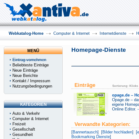
Webkatalog-Home
Computer & Internet
Internetdienste
H
Homepage-Dienste
MENÜ
Eintrag vornehmen
Beliebteste Einträge
Neue Einträge
Neue Berichte
Kontakt / Impressum
Einträge
Nutzungsbedingungen
Sortierung:
Klicks
opage.de – Ho
Opage.de – das
KATEGORIEN
eigene Homep
Online Editor. 
Auto & Verkehr
Computer & Internet
Verwandte Kategorien:
Freizeit
Gesellschaft
[
Bannertausch
] [
Bilder hochladen
] [
Gesundheit
Bookmarking Dienste
]