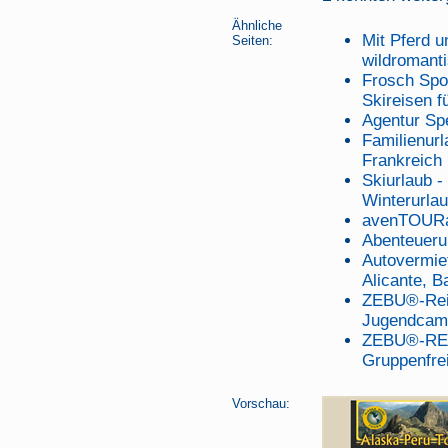
Ähnliche
Mit Pferd 
Seiten:
wildromant
Frosch Spor
Skireisen f
Agentur Sp
Familienur
Frankreich
Skiurlaub -
Winterurlau
avenTOURa
Abenteuerur
Autovermi
Alicante, B
ZEBU®-Rei
Jugendcam
ZEBU®-REIS
Gruppenfrei
Vorschau: