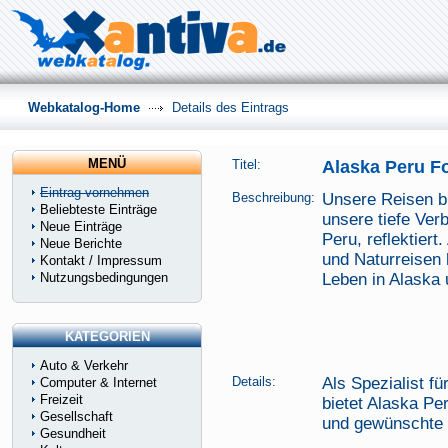
Webkatalog-Home
Details des Eintrags
MENÜ
Titel:
Alaska Peru Fo
Eintrag vornehmen
Beschreibung:
Unsere Reisen bi
Beliebteste Einträge
unsere tiefe Ver
Neue Einträge
Peru, reflektiert
Neue Berichte
und Naturreisen 
Kontakt / Impressum
Nutzungsbedingungen
Leben in Alaska 
KATEGORIEN
Auto & Verkehr
Details:
Als Spezialist f
Computer & Internet
Freizeit
bietet Alaska Pe
Gesellschaft
und gewünschte 
Gesundheit