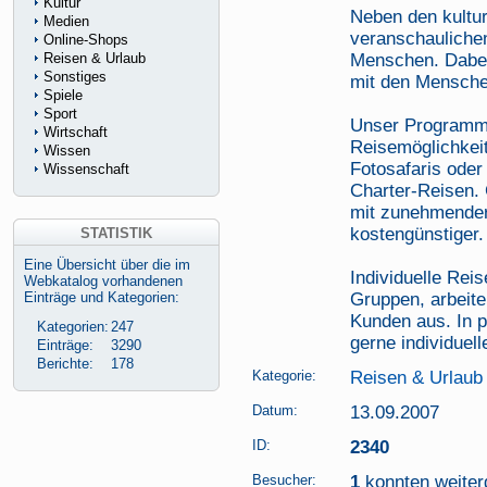
Kultur
Neben den kultur
Medien
veranschaulichen
Online-Shops
Reisen & Urlaub
Menschen. Dabei
Sonstiges
mit den Mensche
Spiele
Sport
Unser Programm b
Wirtschaft
Reisemöglichkeit
Wissen
Fotosafaris oder
Wissenschaft
Charter-Reisen.
mit zunehmender
kostengünstiger.
STATISTIK
Eine Übersicht über die im
Individuelle Re
Webkatalog vorhandenen
Einträge und Kategorien:
Gruppen, arbeite
Kunden aus. In p
Kategorien:
247
gerne individuel
Einträge:
3290
Berichte:
178
Kategorie:
Reisen & Urlaub
Datum:
13.09.2007
ID:
2340
Besucher:
1
konnten weiterg