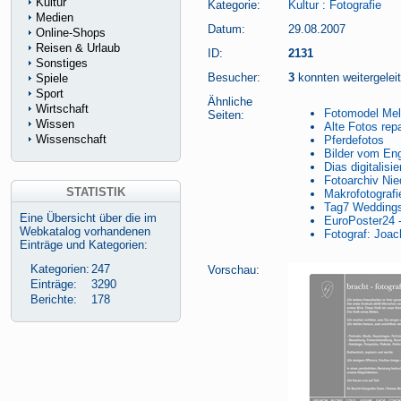
Kultur
Kategorie:
Kultur
:
Fotografie
Medien
Datum:
29.08.2007
Online-Shops
Reisen & Urlaub
ID:
2131
Sonstiges
Besucher:
3
konnten weitergeleit
Spiele
Sport
Ähnliche
Wirtschaft
Fotomodel Mel
Seiten:
Wissen
Alte Fotos repa
Wissenschaft
Pferdefotos
Bilder vom Eng
Dias digitalis
Fotoarchiv Nie
STATISTIK
Makrofotografi
Tag7 Weddings 
Eine Übersicht über die im
EuroPoster24 -
Webkatalog vorhandenen
Fotograf: Joa
Einträge und Kategorien:
Kategorien:
247
Vorschau:
Einträge:
3290
Berichte:
178