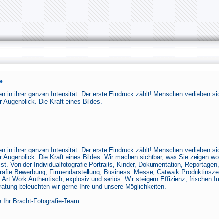
e
en in ihrer ganzen Intensität. Der erste Eindruck zählt! Menschen verlieben si
r Augenblick. Die Kraft eines Bildes.
en in ihrer ganzen Intensität. Der erste Eindruck zählt! Menschen verlieben si
r Augenblick. Die Kraft eines Bildes. Wir machen sichtbar, was Sie zeigen wol
st. Von der Individualfotografie Portraits, Kinder, Dokumentation, Reportagen,
afie Bewerbung, Firmendarstellung, Business, Messe, Catwalk Produktinsze
, Art Work Authentisch, explosiv und seriös. Wir steigern Effizienz, frischen 
ratung beleuchten wir gerne Ihre und unsere Möglichkeiten.
e Ihr Bracht-Fotografie-Team