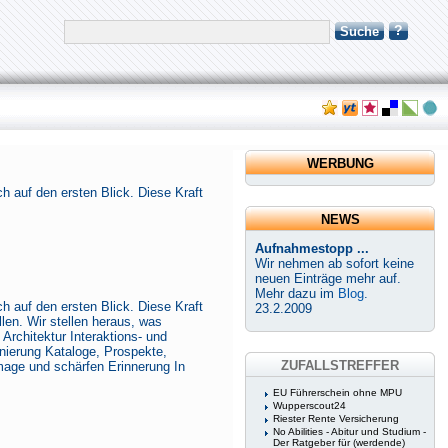
?
Suche
WERBUNG
ch auf den ersten Blick. Diese Kraft
NEWS
Aufnahmestopp ...
Wir nehmen ab sofort keine
neuen Einträge mehr auf.
Mehr dazu im
Blog
.
ch auf den ersten Blick. Diese Kraft
23.2.2009
len. Wir stellen heraus, was
 Architektur Interaktions- und
nierung Kataloge, Prospekte,
ZUFALLSTREFFER
Image und schärfen Erinnerung In
EU Führerschein ohne MPU
Wupperscout24
Riester Rente Versicherung
No Abilities - Abitur und Studium -
Der Ratgeber für (werdende)