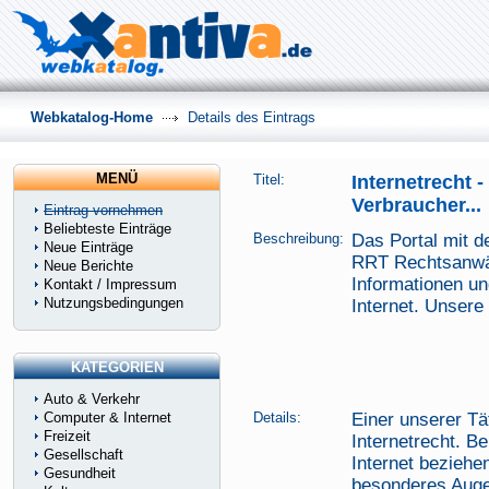
Webkatalog-Home
Details des Eintrags
MENÜ
Titel:
Internetrecht 
Verbraucher...
Eintrag vornehmen
Beliebteste Einträge
Beschreibung:
Das Portal mit d
Neue Einträge
RRT Rechtsanwält
Neue Berichte
Informationen un
Kontakt / Impressum
Nutzungsbedingungen
Internet. Unsere
KATEGORIEN
Auto & Verkehr
Computer & Internet
Details:
Einer unserer Tä
Freizeit
Internetrecht. B
Gesellschaft
Internet beziehen
Gesundheit
besonderes Auge