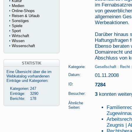
Kultur
im Fernabsatzrec
Medien
von gewerblichen 
Online-Shops
Reisen & Urlaub
allgemeinen Ges
Sonstiges
Werbeaktionen.
Spiele
Sport
Darüber hinaus 
Wirtschaft
Haftungsfragen f
Wissen
Ebenso beraten 
Wissenschaft
Domainrecht und 
Abschluss von k
STATISTIK
Kategorie:
Gesellschaft
:
Recht
Eine Übersicht über die im
Datum:
01.11.2008
Webkatalog vorhandenen
Einträge und Kategorien:
ID:
7284
Kategorien:
247
Einträge:
3290
Besucher:
3
konnten weiterg
Berichte:
178
Ähnliche
Familienrec
Seiten:
Zugewinnau
Arbeitsrec
Zeugnis | A
Rechtsbera