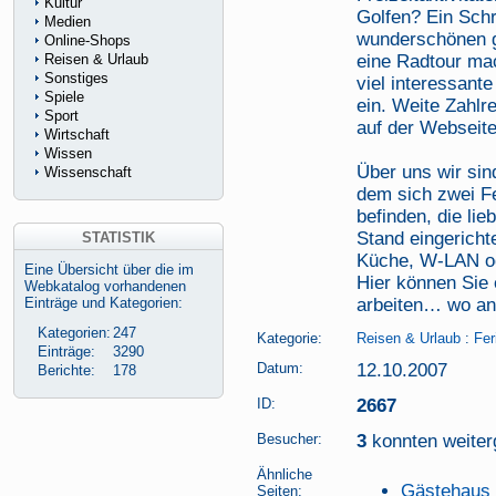
Kultur
Golfen? Ein Schr
Medien
wunderschönen ge
Online-Shops
Reisen & Urlaub
eine Radtour mac
Sonstiges
viel interessant
Spiele
ein. Weite Zahlr
Sport
auf der Webseite
Wirtschaft
Wissen
Über uns wir sin
Wissenschaft
dem sich zwei F
befinden, die li
Stand eingericht
STATISTIK
Küche, W-LAN od
Eine Übersicht über die im
Hier können Sie
Webkatalog vorhandenen
Einträge und Kategorien:
arbeiten… wo an
Kategorien:
247
Kategorie:
Reisen & Urlaub
:
Fer
Einträge:
3290
Datum:
12.10.2007
Berichte:
178
ID:
2667
Besucher:
3
konnten weiterg
Ähnliche
Gästehaus 
Seiten: