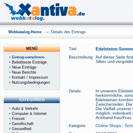
Webkatalog-Home
Details des Eintrags
MENÜ
Titel:
Edelsteine-Somm
Eintrag vornehmen
Beschreibung:
Auf dieser Seite fin
Silber und vergolde
Beliebteste Einträge
Neue Einträge
Neue Berichte
Kontakt / Impressum
Nutzungsbedingungen
Details:
In unserem Edelste
herkömmliche, sond
KATEGORIEN
Edelsteinen kombini
Zwischenteilen. Die
Auto & Verkehr
Die Vielfalt unsere
möglich, individuel
Computer & Internet
Armband frau/Frau
Freizeit
Gesellschaft
Kategorie:
Online-Shops
:
Sch
Gesundheit