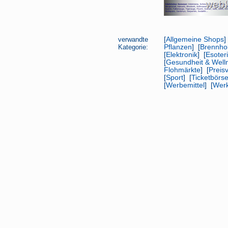
verwandte
[
Allgemeine Shops
]
Kategorie:
Pflanzen
] [
Brennho
[
Elektronik
] [
Esoter
[
Gesundheit & Well
Flohmärkte
] [
Preis
[
Sport
] [
Ticketbörs
[
Werbemittel
] [
Wer