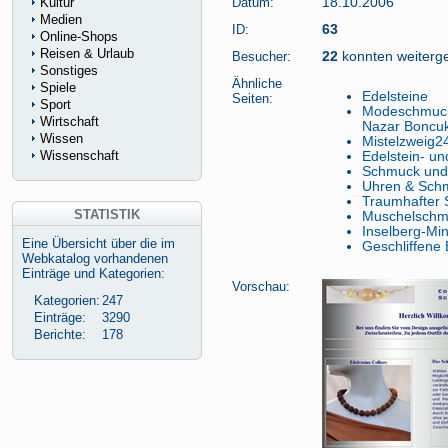
Kultur
Datum:
18.10.2006
Medien
ID:
63
Online-Shops
Reisen & Urlaub
Besucher:
22
konnten weitergel
Sonstiges
Ähnliche
Spiele
Edelsteine
Seiten:
Sport
Modeschmuck 
Wirtschaft
Nazar Boncu
Wissen
Mistelzweig24
Wissenschaft
Edelstein- u
Schmuck und 
Uhren & Schm
Traumhafter 
STATISTIK
Muschelschm
Inselberg-Min
Eine Übersicht über die im
Geschliffene
Webkatalog vorhandenen
Einträge und Kategorien:
Vorschau:
Kategorien:
247
Einträge:
3290
Berichte:
178