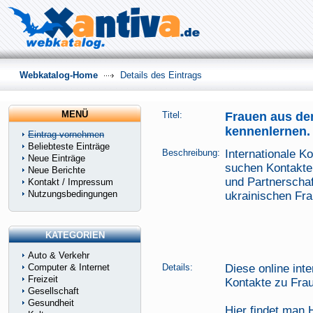
Webkatalog-Home
Details des Eintrags
MENÜ
Titel:
Frauen aus de
kennenlernen.
Eintrag vornehmen
Beliebteste Einträge
Beschreibung:
Internationale K
Neue Einträge
suchen Kontakte.
Neue Berichte
und Partnerscha
Kontakt / Impressum
Nutzungsbedingungen
ukrainischen Fra
KATEGORIEN
Auto & Verkehr
Computer & Internet
Details:
Diese online int
Freizeit
Kontakte zu Fra
Gesellschaft
Gesundheit
Hier findet man 