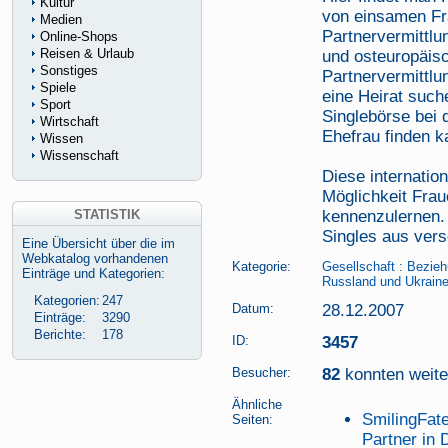
Kultur
von einsamen Fra
Medien
Partnervermittlu
Online-Shops
Reisen & Urlaub
und osteuropäisc
Sonstiges
Partnervermittl
Spiele
eine Heirat such
Sport
Singlebörse bei 
Wirtschaft
Ehefrau finden k
Wissen
Wissenschaft
Diese internation
Möglichkeit Fra
STATISTIK
kennenzulernen. 
Singles aus ver
Eine Übersicht über die im
Webkatalog vorhandenen
Kategorie:
Gesellschaft
:
Bezieh
Einträge und Kategorien:
Russland und Ukraine
Kategorien:
247
Datum:
28.12.2007
Einträge:
3290
Berichte:
178
ID:
3457
Besucher:
82
konnten weiter
Ähnliche
SmilingFat
Seiten:
Partner in 