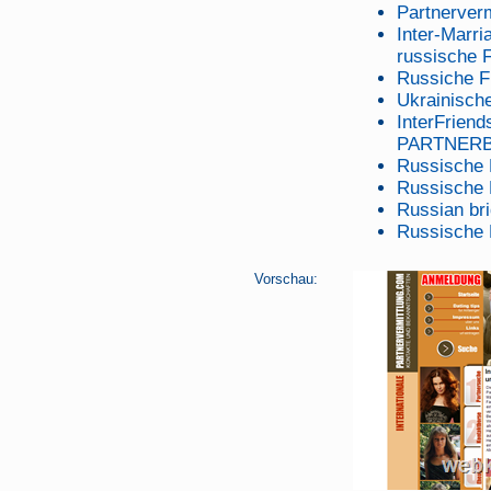
Partnerverm
Inter-Marri
russische 
Russiche F
Ukrainisch
InterFrie
PARTNERBÖ
Russische 
Russische 
Russian br
Russische 
Vorschau: