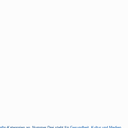
aft
s-Kategorien an, Nummer Drei steht für
Gesundheit, Kultur und Medien
,