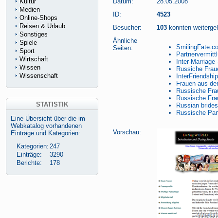
Kultur
Datum:
28.05.2008
Medien
ID:
4523
Online-Shops
Reisen & Urlaub
Besucher:
103
konnten weitergele
Sonstiges
Ähnliche
Spiele
SmilingFate.c
Seiten:
Sport
Partnervermitt
Wirtschaft
Inter-Marriage
Wissen
Russiche Frau
Wissenschaft
InterFriends
Frauen aus de
Russische Fra
Russische Fra
STATISTIK
Russian brides
Russische Part
Eine Übersicht über die im
Webkatalog vorhandenen
Vorschau:
Einträge und Kategorien:
Kategorien:
247
Einträge:
3290
Berichte:
178