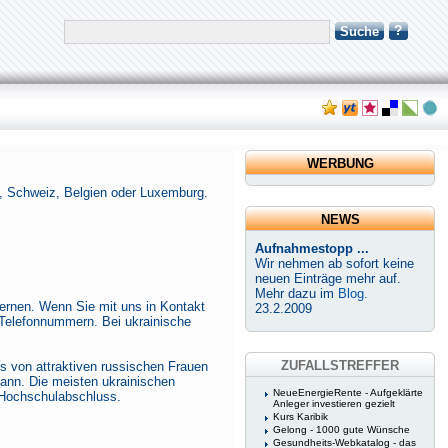
?
Suche
WERBUNG
h, Schweiz, Belgien oder Luxemburg.
NEWS
Aufnahmestopp ...
Wir nehmen ab sofort keine
neuen Einträge mehr auf.
Mehr dazu im
Blog
.
lernen. Wenn Sie mit uns in Kontakt
23.2.2009
Telefonnummern. Bei ukrainische
ZUFALLSTREFFER
s von attraktiven russischen Frauen
ann. Die meisten ukrainischen
NeueEnergieRente - Aufgeklärte
 Hochschulabschluss.
Anleger investieren gezielt
Kurs Karibik
Gelong - 1000 gute Wünsche
Gesundheits-Webkatalog - das