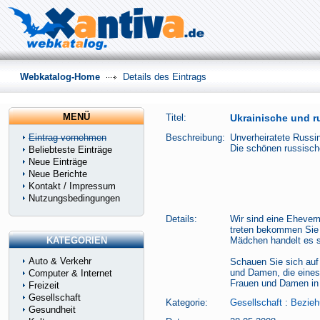
Webkatalog-Home
Details des Eintrags
MENÜ
Titel:
Ukrainische und r
Eintrag vornehmen
Beschreibung:
Unverheiratete Russi
Die schönen russisch
Beliebteste Einträge
Neue Einträge
Neue Berichte
Kontakt / Impressum
Nutzungsbedingungen
Details:
Wir sind eine Eheverm
treten bekommen Sie 
KATEGORIEN
Mädchen handelt es s
Auto & Verkehr
Schauen Sie sich auf
und Damen, die eines
Computer & Internet
Frauen und Damen in 
Freizeit
Gesellschaft
Kategorie:
Gesellschaft
:
Bezieh
Gesundheit