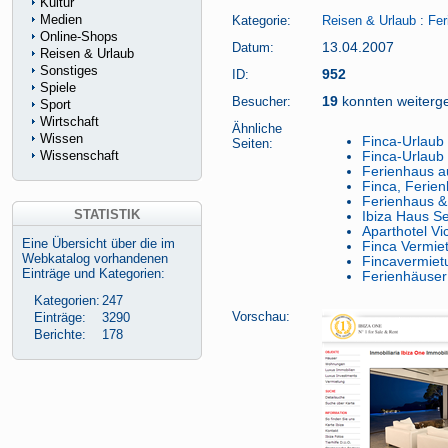
Kultur
Medien
Kategorie:
Reisen & Urlaub
:
Fer
Online-Shops
Datum:
13.04.2007
Reisen & Urlaub
Sonstiges
ID:
952
Spiele
Besucher:
19
konnten weitergel
Sport
Wirtschaft
Ähnliche
Wissen
Finca-Urlaub 
Seiten:
Wissenschaft
Finca-Urlaub
Ferienhaus a
Finca, Ferie
Ferienhaus &
STATISTIK
Ibiza Haus Se
Aparthotel V
Eine Übersicht über die im
Finca Vermie
Webkatalog vorhandenen
Fincavermiet
Einträge und Kategorien:
Ferienhäuser
Kategorien:
247
Vorschau:
Einträge:
3290
Berichte:
178