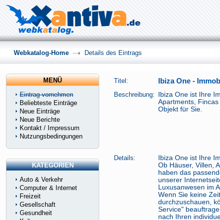
Webkatalog-Home
Details des Eintrags
MENÜ
Titel:
Ibiza One - Immobi
Eintrag vornehmen
Beschreibung:
Ibiza One ist Ihre I
Apartments, Fincas
Beliebteste Einträge
Objekt für Sie.
Neue Einträge
Neue Berichte
Kontakt / Impressum
Nutzungsbedingungen
Details:
Ibiza One ist Ihre I
KATEGORIEN
Ob Häuser, Villen, 
haben das passende
Auto & Verkehr
unserer Internetseit
Luxusanwesen im An
Computer & Internet
Wenn Sie keine Zei
Freizeit
durchzuschauen, kö
Gesellschaft
Service" beauftrag
Gesundheit
nach Ihren individue