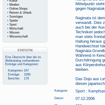
Kultur
Mittelpunkt steh
Medien
gegen Naginatak
Online-Shops
Reisen & Urlaub
Sonstiges
Naginata ist de
Spiele
verwandt. Dies z
Sport
auch bei der Au
Wirtschaft
Techniken jedoch
Wissen
man stets frontal
Wissenschaft
Haltung heraus g
Handwechsel häuf
STATISTIK
Naginata-Grundb
Während in Kend
Eine Übersicht über die im
Durchdringung ge
Webkatalog vorhandenen
Einträge und Kategorien:
aus Körperdrehun
bleiben.
Kategorien:
247
Einträge:
3290
Berichte:
178
Das Dojo aus Lev
diesen japanisc
Kategorie:
Sport
:
Kampfspo
Datum:
07.12.2006