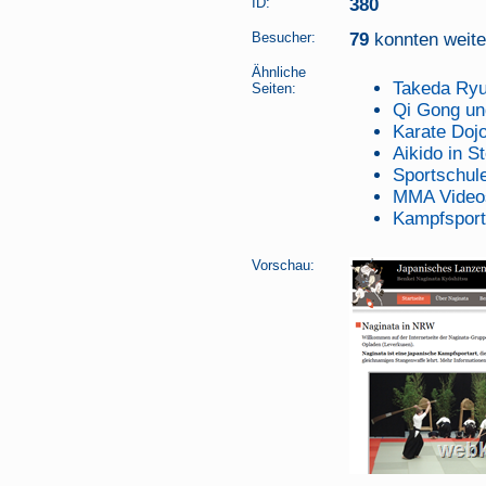
ID:
380
Besucher:
79
konnten weiter
Ähnliche
Takeda Ryu
Seiten:
Qi Gong und
Karate Doj
Aikido in St
Sportschu
MMA Video
Kampfsport
Vorschau: