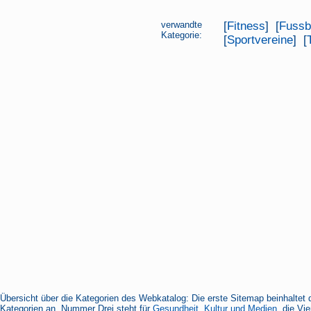
verwandte
[
Fitness
] [
Fussb
Kategorie:
[
Sportvereine
] [
Übersicht über die Kategorien des Webkatalog: Die erste Sitemap beinhaltet 
Kategorien an, Nummer Drei steht für
Gesundheit, Kultur und Medien
, die Vi