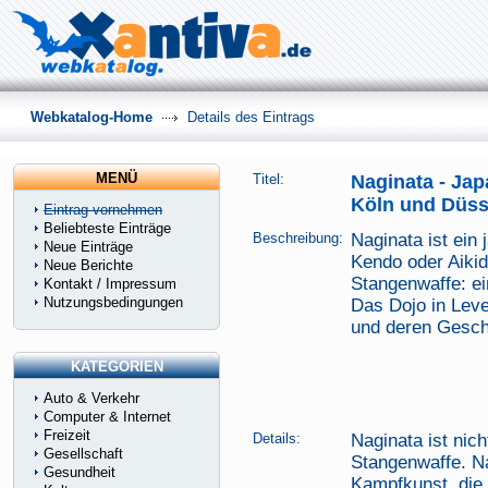
Webkatalog-Home
Details des Eintrags
MENÜ
Titel:
Naginata - Ja
Köln und Düss
Eintrag vornehmen
Beliebteste Einträge
Beschreibung:
Naginata ist ein
Neue Einträge
Kendo oder Aikido
Neue Berichte
Stangenwaffe: ei
Kontakt / Impressum
Nutzungsbedingungen
Das Dojo in Leve
und deren Geschi
KATEGORIEN
Auto & Verkehr
Computer & Internet
Freizeit
Details:
Naginata ist nic
Gesellschaft
Stangenwaffe. Na
Gesundheit
Kampfkunst, die 