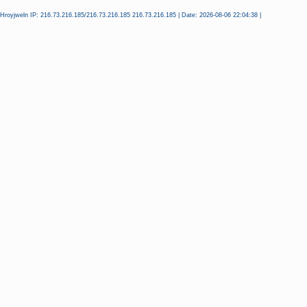
Hroyjweln IP: 216.73.216.185/216.73.216.185 216.73.216.185 | Date: 2026-08-06 22:04:38 |