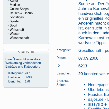
Kultur
Suche an: Der J
Medien
Jahr zu Karneval
Online-Shops
Reisen & Urlaub
handwerklich bega
Sonstiges
ein originelles
Spiele
Anderen macht da
Sport
ist, der sucht in
Wirtschaft
auch in den Lad
Wissen
Karnevalskostüm
Wissenschaft
wertvolle Tipps.
Kategorie:
Gesellschaft
:
p
STATISTIK
Datum:
07.09.2008
Eine Übersicht über die im
Webkatalog vorhandenen
ID:
6213
Einträge und Kategorien:
Kategorien:
247
Besucher:
20
konnten weiter
Einträge:
3290
Ähnliche
Berichte:
178
Homepage v
Seiten:
Überlebens
Faustus Ebe
sajos.de - 
sissys ziel