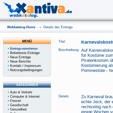
Webkatalog-Home
Details des Eintrags
MENÜ
Titel:
Karnevalskos
Eintrag vornehmen
Beschreibung:
Auf Karnevalsko
Beliebteste Einträge
für Kostüme zum
Neue Einträge
Piratenkostüm ü
Neue Berichte
Kostümierung als
Kontakt / Impressum
Nutzungsbedingungen
Pommestüte - hi
KATEGORIEN
Auto & Verkehr
Details:
Zu Karneval bra
Computer & Internet
Freizeit
echte Jeck, der 
Gesellschaft
rechtzeitig nach
Gesundheit
einige Wochen vo