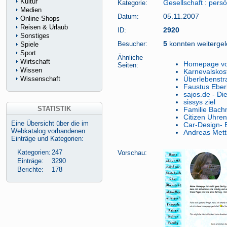
Kultur
Kategorie:
Gesellschaft
:
pers
Medien
Datum:
05.11.2007
Online-Shops
Reisen & Urlaub
ID:
2920
Sonstiges
Besucher:
5
konnten weitergele
Spiele
Sport
Ähnliche
Wirtschaft
Homepage von
Seiten:
Wissen
Karnevalsko
Wissenschaft
Überlebenstr
Faustus Eberl
sajos.de - Di
sissys ziel
STATISTIK
Familie Bac
Citizen Uhr
Eine Übersicht über die im
Car-Design- 
Webkatalog vorhandenen
Andreas Mett
Einträge und Kategorien:
Kategorien:
247
Vorschau:
Einträge:
3290
Berichte:
178