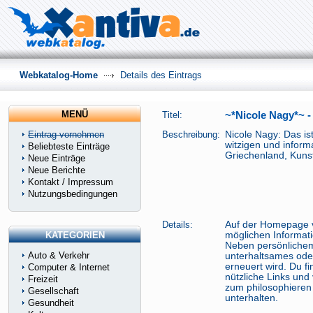
Webkatalog-Home
Details des Eintrags
MENÜ
Titel:
~*Nicole Nagy*~ 
Eintrag vornehmen
Beschreibung:
Nicole Nagy: Das i
witzigen und informa
Beliebteste Einträge
Griechenland, Kunst,
Neue Einträge
Neue Berichte
Kontakt / Impressum
Nutzungsbedingungen
Details:
Auf der Homepage v
KATEGORIEN
möglichen Informati
Neben persönlichem
Auto & Verkehr
unterhaltsames oder
erneuert wird. Du f
Computer & Internet
nützliche Links und
Freizeit
zum philosophieren
Gesellschaft
unterhalten.
Gesundheit