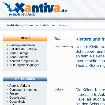
Webkatalog-Home
Details des Eintrags
MENÜ
Titel:
Klettern und f
Eintrag vornehmen
Beschreibung:
Unsere Klettersch
Beliebteste Einträge
Schnupper- und E
Neue Einträge
ab dem 40. Lebe
Neue Berichte
Internetseite za
Kontakt / Impressum
Nutzungsbedingungen
Thema Klettern 
KATEGORIEN
Auto & Verkehr
Details:
Die Kölner Klette
Computer & Internet
Freizeit
interessierte Anf
Gesellschaft
Halle, als auch 
Gesundheit
bei den Schnuppe