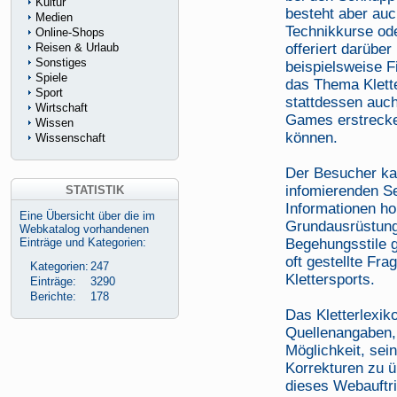
Kultur
besteht aber auc
Medien
Technikkurse ode
Online-Shops
Reisen & Urlaub
offeriert darüber
Sonstiges
beispielsweise F
Spiele
das Thema Klette
Sport
stattdessen auch
Wirtschaft
Games erstrecke
Wissen
können.
Wissenschaft
Der Besucher ka
infomierenden Se
STATISTIK
Informationen hol
Eine Übersicht über die im
Grundausrüstung
Webkatalog vorhandenen
Einträge und Kategorien:
Begehungsstile g
oft gestellte F
Kategorien:
247
Klettersports.
Einträge:
3290
Berichte:
178
Das Kletterlexik
Quellenangaben,
Möglichkeit, sei
Korrekturen zu ü
dieses Webauftri