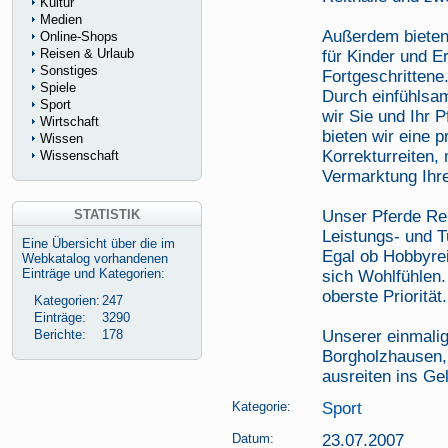
Kultur
Medien
Außerdem bieten 
Online-Shops
Reisen & Urlaub
für Kinder und 
Sonstiges
Fortgeschrittene
Spiele
Durch einfühlsam
Sport
wir Sie und Ihr
Wirtschaft
bieten wir eine 
Wissen
Korrekturreiten,
Wissenschaft
Vermarktung Ihr
STATISTIK
Unser Pferde Reh
Leistungs- und T
Eine Übersicht über die im
Egal ob Hobbyrei
Webkatalog vorhandenen
Einträge und Kategorien:
sich Wohlfühlen.
oberste Priorität.
Kategorien:
247
Einträge:
3290
Berichte:
178
Unserer einmalig
Borgholzhausen, 
ausreiten ins Ge
Kategorie:
Sport
Datum:
23.07.2007