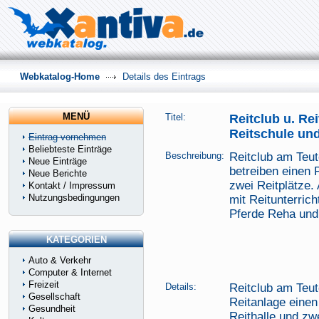
Webkatalog-Home
Details des Eintrags
MENÜ
Titel:
Reitclub u. Rei
Reitschule un
Eintrag vornehmen
Beliebteste Einträge
Beschreibung:
Reitclub am Teut
Neue Einträge
betreiben einen P
Neue Berichte
zwei Reitplätze.
Kontakt / Impressum
Nutzungsbedingungen
mit Reitunterric
Pferde Reha und
KATEGORIEN
Auto & Verkehr
Computer & Internet
Freizeit
Details:
Reitclub am Teut
Gesellschaft
Reitanlage einen
Gesundheit
Reithalle und zw