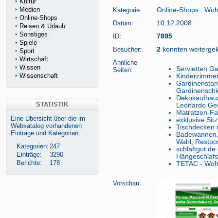
Kultur
Medien
Kategorie:
Online-Shops
:
Woh
Online-Shops
Datum:
10.12.2008
Reisen & Urlaub
Sonstiges
ID:
7895
Spiele
Besucher:
2
konnten weitergele
Sport
Wirtschaft
Ähnliche
Wissen
Servietten G
Seiten:
Wissenschaft
Kinderzimmer
Gardinenstan
Gardinensch
Dekokaufhaus
STATISTIK
Leonardo Ge
Matratzen-F
Eine Übersicht über die im
exklusive Sit
Webkatalog vorhandenen
Tischdecken
Einträge und Kategorien:
Badewannen, 
Wahl, Restpo
Kategorien:
247
schlaftgut.de
Einträge:
3290
Hängeschlaf
Berichte:
178
TETAC - Woh
Vorschau: