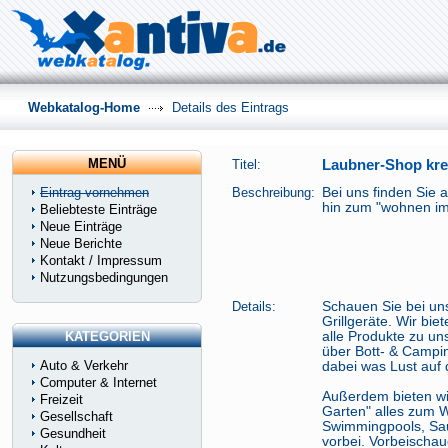
Webkatalog-Home
Details des Eintrags
MENÜ
Titel:
Laubner-Shop kre
Eintrag vornehmen
Beschreibung:
Bei uns finden Sie 
hin zum "wohnen im 
Beliebteste Einträge
Neue Einträge
Neue Berichte
Kontakt / Impressum
Nutzungsbedingungen
Details:
Schauen Sie bei uns
Grillgeräte. Wir bie
KATEGORIEN
alle Produkte zu un
über Bott- & Campingg
Auto & Verkehr
dabei was Lust auf 
Computer & Internet
Außerdem bieten wi
Freizeit
Garten" alles zum W
Gesellschaft
Swimmingpools, Sau
Gesundheit
vorbei. Vorbeischaue