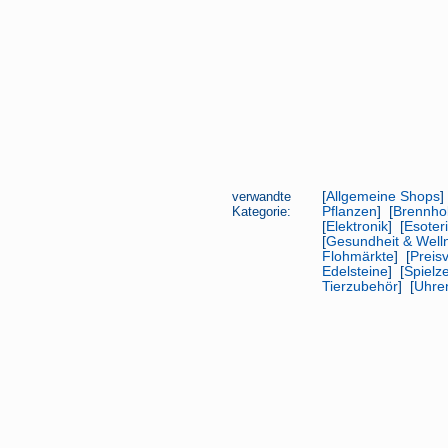
verwandte
[
Allgemeine Shops
]
Kategorie:
Pflanzen
] [
Brennho
[
Elektronik
] [
Esoter
[
Gesundheit & Well
Flohmärkte
] [
Preis
Edelsteine
] [
Spielz
Tierzubehör
] [
Uhre