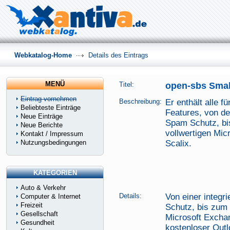
Webkatalog-Home
Details des Eintrags
MENÜ
Titel:
open-sbs Smal
Eintrag vornehmen
Beschreibung:
Er enthält alle f
Beliebteste Einträge
Features, von der
Neue Einträge
Spam Schutz, bi
Neue Berichte
vollwertigen Mic
Kontakt / Impressum
Nutzungsbedingungen
Scalix.
KATEGORIEN
Auto & Verkehr
Details:
Von einer integr
Computer & Internet
Freizeit
Schutz, bis zum 
Gesellschaft
Microsoft Exchan
Gesundheit
kostenloser Outl