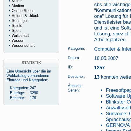
Kultur
sbs alle wichtige
Medien
"Kommunikations-
Online-Shops
Reisen & Urlaub
one" Lösung für 
Sonstiges
Dienstleister ba
Spiele
und ist eine Sof
Sport
Lösung, speziell
Wirtschaft
Arbeitsplätzen.
Wissen
Wissenschaft
Kategorie:
Computer & Inte
Datum:
18.05.2007
STATISTIK
ID:
1257
Eine Übersicht über die im
Webkatalog vorhandenen
Besucher:
13
konnten weiter
Einträge und Kategorien:
Ähnliche
Kategorien:
247
Freesoftpa
Seiten:
Einträge:
3290
Software U
Berichte:
178
Blinkster 
Anwaltssof
Sunvoice: 
Sprachaus
GERNOVA