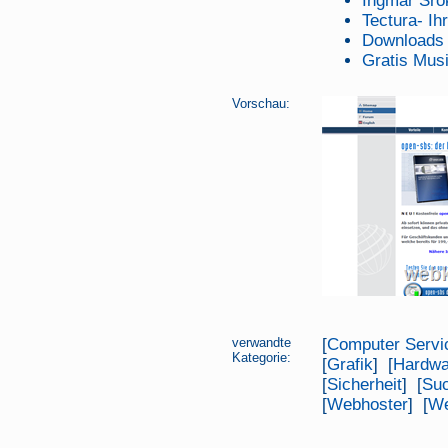
Ingmar Sro
Tectura- Ih
Downloads
Gratis Mus
Vorschau:
verwandte
[
Computer Servi
Kategorie:
[
Grafik
] [
Hardwa
[
Sicherheit
] [
Su
[
Webhoster
] [
We