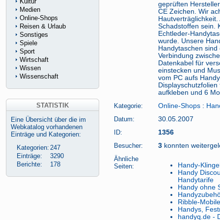
Kultur
geprüften Herstelle
Medien
CE Zeichen. Wir ach
Online-Shops
Hautverträglichkeit.
Reisen & Urlaub
Schadstoffen sein.
Echtleder-Handytas
Sonstiges
wurde. Unsere Handy
Spiele
Handytaschen sind g
Sport
Verbindung zwische
Wirtschaft
Datenkabel für ver
Wissen
einstecken und Mus
Wissenschaft
vom PC aufs Handy 
Displayschutzfolien
aufkleben und 6 Mon
STATISTIK
Kategorie:
Online-Shops
:
Han
Datum:
30.05.2007
Eine Übersicht über die im
Webkatalog vorhandenen
ID:
1356
Einträge und Kategorien:
Besucher:
3
konnten weitergele
Kategorien:
247
Einträge:
3290
Ähnliche
Berichte:
178
Handy-Klingel
Seiten:
Handy Discoun
Handytarife
Handy ohne S
Handyzubehö
Ribble-Mobil
Handys, Fest
handyq.de - 