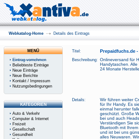
Webkatalog-Home
Details des Eintrags
MENÜ
Titel:
Prepaidfuchs.de 
Eintrag vornehmen
Beschreibung:
Onlineversand für 
Handytaschen. Alle 
Beliebteste Einträge
24 Monate Herstelle
Neue Einträge
Neue Berichte
Kontakt / Impressum
Nutzungsbedingungen
Details:
Wir führen weiter C
KATEGORIEN
für Ihr Handy. Es s
einmal herunter fall
Auto & Verkehr
geschützt. Große Wi
bei und auch Headse
Computer & Internet
Verständigen Sie sic
Freizeit
Bluetooth mit Ihrem
Gesellschaft
und ist bei uns güns
Gesundheit
alles Neuwaren. Wir