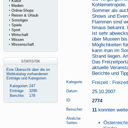
Kultur
Kohlemetropole. 
Medien
Sommer als auch 
Online-Shops
Reisen & Urlaub
Shows und Event
Sonstiges
Flammen sind we
Spiele
hinaus bekannt. 
Sport
ist sehr abwecks
Wirtschaft
über Museen bis 
Wissen
Möglichkeiten für
Wissenschaft
kann man im Som
Strand liegen. A
STATISTIK
Das Freizeitport
aktuelle Veranst
Eine Übersicht über die im
Berichte und Tipp
Webkatalog vorhandenen
Einträge und Kategorien:
Kategorie:
Freizeit
:
Freizei
Kategorien:
247
Einträge:
3290
Datum:
25.10.2007
Berichte:
178
ID:
2774
Besucher:
11
konnten weiter
Ähnliche
Österreichi
Seiten: