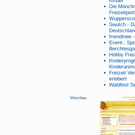
Kinder
Die Münchn
Freizeitport
Wuppersco
Swutch - Da
Deutschlan
friendmee 
Event-, Spo
Berchtesga
Hobby Freiz
Kinderprog
Kinderanim
Freizeit V
erleben!
Waldfest S
Vorschau: