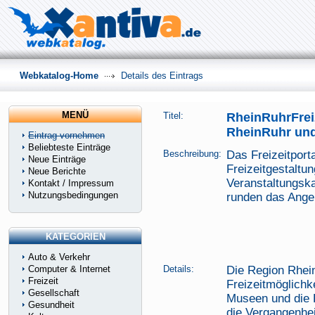
Webkatalog-Home
Details des Eintrags
MENÜ
Titel:
RheinRuhrFreize
RheinRuhr un
Eintrag vornehmen
Beliebteste Einträge
Beschreibung:
Das Freizeitporta
Neue Einträge
Freizeitgestaltun
Neue Berichte
Veranstaltungska
Kontakt / Impressum
Nutzungsbedingungen
runden das Ange
KATEGORIEN
Auto & Verkehr
Computer & Internet
Details:
Die Region Rhei
Freizeit
Freizeitmöglichk
Gesellschaft
Museen und die R
Gesundheit
die Vergangenhei