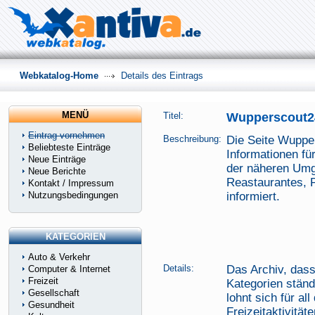
Webkatalog-Home
Details des Eintrags
MENÜ
Titel:
Wupperscout2
Eintrag vornehmen
Beschreibung:
Die Seite Wuppe
Beliebteste Einträge
Informationen fü
Neue Einträge
der näheren Umg
Neue Berichte
Reastaurantes, P
Kontakt / Impressum
Nutzungsbedingungen
informiert.
KATEGORIEN
Auto & Verkehr
Details:
Das Archiv, dass
Computer & Internet
Freizeit
Kategorien ständ
Gesellschaft
lohnt sich für all
Gesundheit
Freizeitaktivitä