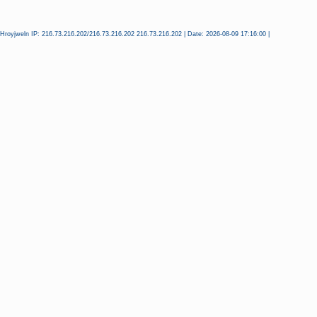
Hroyjweln IP: 216.73.216.202/216.73.216.202 216.73.216.202 | Date: 2026-08-09 17:16:00 |