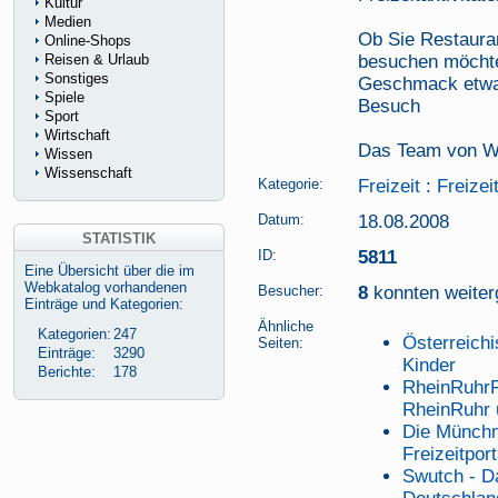
Kultur
Medien
Ob Sie Restaura
Online-Shops
Reisen & Urlaub
besuchen möchten
Sonstiges
Geschmack etwas
Spiele
Besuch
Sport
Wirtschaft
Das Team von Wu
Wissen
Wissenschaft
Kategorie:
Freizeit
:
Freizei
Datum:
18.08.2008
STATISTIK
ID:
5811
Eine Übersicht über die im
Webkatalog vorhandenen
Besucher:
8
konnten weiterg
Einträge und Kategorien:
Ähnliche
Kategorien:
247
Österreichi
Seiten:
Einträge:
3290
Kinder
Berichte:
178
RheinRuhrFr
RheinRuhr
Die Münchn
Freizeitport
Swutch - Da