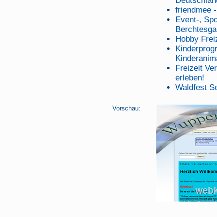
Deutschlan
friendmee 
Event-, Spo
Berchtesga
Hobby Freiz
Kinderprog
Kinderanim
Freizeit V
erleben!
Waldfest S
Vorschau: