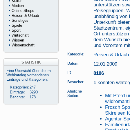
Kultur
unterstützen sow
Medien
Reisegruppen. W
Online-Shops
Reisen & Urlaub
unabhändig von 
Sonstiges
Unterkunft biet
Spiele
Stadtzentrum, ei
Sport
Ort unterstützen
Wirtschaft
dem Wunsch biet
Wissen
und Vorortem mit
Wissenschaft
Kategorie:
Reisen & Urlaub
STATISTIK
Datum:
12.01.2009
Eine Übersicht über die im
ID:
8186
Webkatalog vorhandenen
Einträge und Kategorien:
Besucher:
1
konnten weiterg
Kategorien:
247
Ähnliche
Einträge:
3290
Mit Pferd 
Seiten:
Berichte:
178
wildromant
Frosch Spor
Skireisen f
Agentur Sp
Familienur