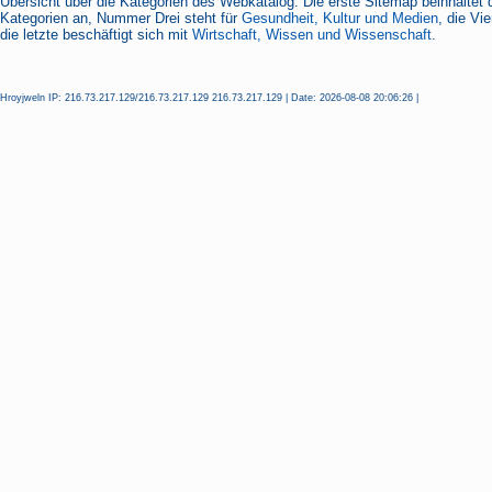
Übersicht über die Kategorien des Webkatalog: Die erste Sitemap beinhaltet 
Kategorien an, Nummer Drei steht für
Gesundheit, Kultur und Medien
, die Vi
die letzte beschäftigt sich mit
Wirtschaft, Wissen und Wissenschaft.
Hroyjweln IP: 216.73.217.129/216.73.217.129 216.73.217.129 | Date: 2026-08-08 20:06:26 |