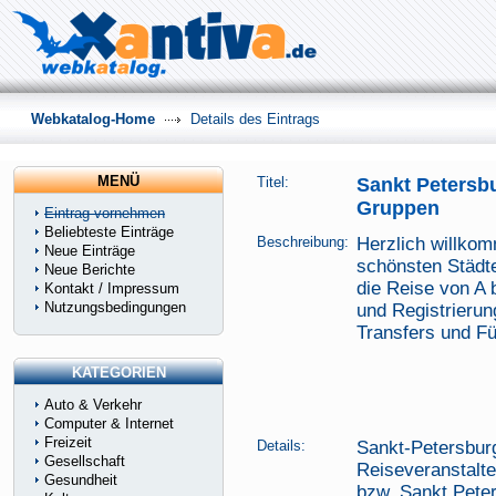
Webkatalog-Home
Details des Eintrags
MENÜ
Titel:
Sankt Petersbu
Gruppen
Eintrag vornehmen
Beliebteste Einträge
Beschreibung:
Herzlich willkom
Neue Einträge
schönsten Städte
Neue Berichte
die Reise von A 
Kontakt / Impressum
Nutzungsbedingungen
und Registrierun
Transfers und Fü
KATEGORIEN
Auto & Verkehr
Computer & Internet
Freizeit
Details:
Sankt-Petersburg
Gesellschaft
Reiseveranstalte
Gesundheit
bzw. Sankt Peter