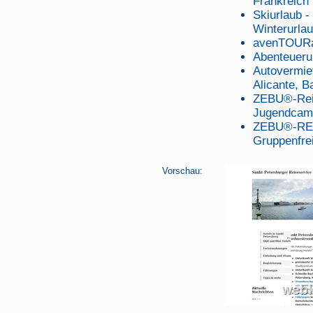
Frankreich
Skiurlaub -
Winterurlau
avenTOURa
Abenteuerur
Autovermi
Alicante, B
ZEBU®-Rei
Jugendcam
ZEBU®-REIS
Gruppenfrei
Vorschau: